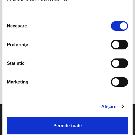
expirat
Selecția
Necesare
consimțământului
Preferinţe
Statistici
CONCERT „VIENA MAGIC” CU JOHANN STRAUSS
ENSEMBLE SI RUSSELL MCGREGOR
Marketing
expirat
Afişare
Permite toate