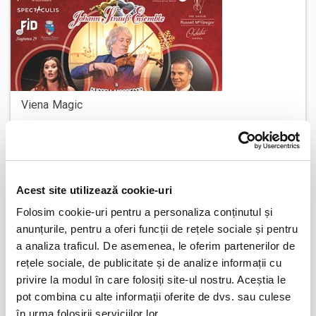
Viena Magic
expirat
Acest site utilizează cookie-uri
Folosim cookie-uri pentru a personaliza conținutul și
anunțurile, pentru a oferi funcții de rețele sociale și pentru
a analiza traficul. De asemenea, le oferim partenerilor de
rețele sociale, de publicitate și de analize informații cu
privire la modul în care folosiți site-ul nostru. Aceștia le
Viena Magic - Concert de Craciun de 20 de ani in
Romania
pot combina cu alte informații oferite de dvs. sau culese
în urma folosirii serviciilor lor.