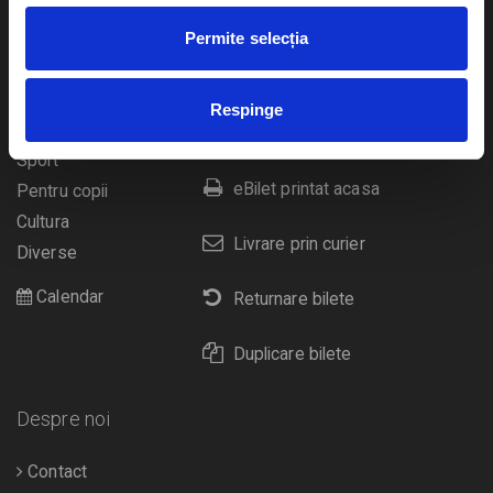
Evenimente
Ajutor
Permite selecția
Teatru
Cum comand bilete?
Concerte si
Respinge
festivaluri
Plata online sau cash
Sport
eBilet printat acasa
Pentru copii
Cultura
Livrare prin curier
Diverse
Calendar
Returnare bilete
Duplicare bilete
Despre noi
Contact