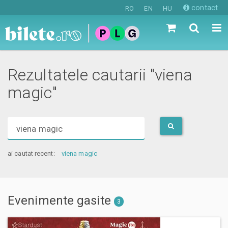
contact
RO
EN
HU
Rezultatele cautarii "viena
magic"
Cauta
evenimente,
locatii,
ai cautat recent:
viena magic
artisti
Evenimente gasite
3