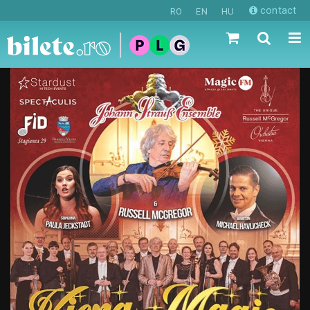
contact
RO
EN
HU