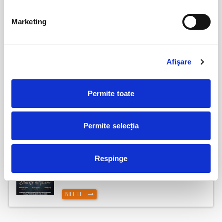
AȘTEPTÂNDU-L PE ULISE
17
Marketing
sept
Cluj-Napoca
BILETE
Afişare
17
Deschiderea Stagiunii - Filarmonica Pitesti
Permite toate
sept
Pitesti
BILETE
Permite selecția
Respinge
DINCOLO DE TĂCERE
19
sept
Cluj-Napoca
BILETE