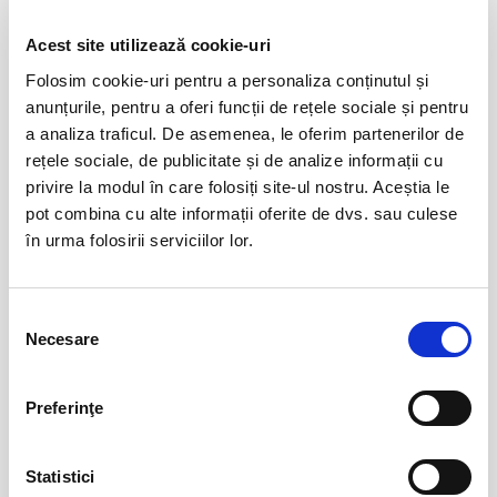
Evenimente similare
Acest site utilizează cookie-uri
Copiii au idei trăsnite
08
Folosim cookie-uri pentru a personaliza conținutul și
aug
anunțurile, pentru a oferi funcții de rețele sociale și pentru
Bucuresti
a analiza traficul. De asemenea, le oferim partenerilor de
BILETE
rețele sociale, de publicitate și de analize informații cu
privire la modul în care folosiți site-ul nostru. Aceștia le
pot combina cu alte informații oferite de dvs. sau culese
12
VIYAF VIRTUOSI - MARILE CONCERTE
în urma folosirii serviciilor lor.
PENTRU PIAN II
aug
Arad
BILETE
Selecția
Necesare
consimțământului
Șoricelul neascultător
23
Preferinţe
aug
Bucuresti
BILETE
Statistici