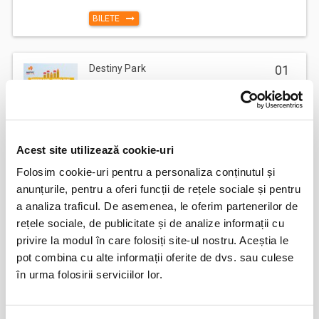
BILETE
Destiny Park
01
ian
Bucuresti
BILETE
Acest site utilizează cookie-uri
Vizitare Salina Turda
01
Folosim cookie-uri pentru a personaliza conținutul și
ian
anunțurile, pentru a oferi funcții de rețele sociale și pentru
Turda
a analiza traficul. De asemenea, le oferim partenerilor de
BILETE
rețele sociale, de publicitate și de analize informații cu
privire la modul în care folosiți site-ul nostru. Aceștia le
pot combina cu alte informații oferite de dvs. sau culese
Copiii au idei trăsnite
08
în urma folosirii serviciilor lor.
aug
Bucuresti