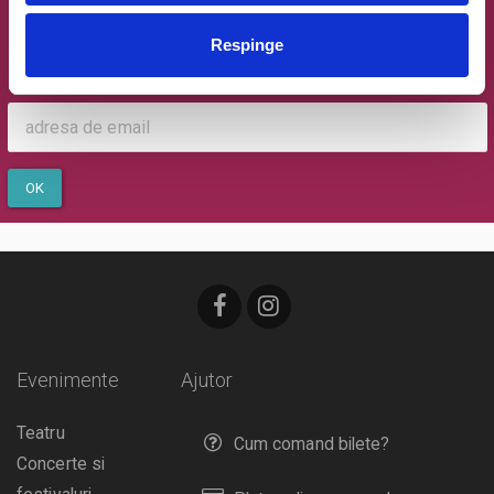
Oferte exclusive si o editie saptamanala cu cele mai noi
Respinge
evenimente.
Email
OK
Evenimente
Ajutor
Teatru
Cum comand bilete?
Concerte si