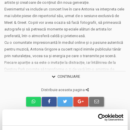
artiste și creatoare de conținut din noua generație.
Evenimentul va include un concert live în care Antonia va interpreta cele
mai iubite piese din repertoriul său, urmat de o sesiune exclusivă de
Meet & Greet. Copiii vor avea ocazia să facă fotografii, să primească
autografe și să petreacă momente speciale alături de artista lor
preferată, într-o atmosferă caldă și prietenoasă.
Cu o comunitate impresionantă în mediul online și o pasiune autentică
pentru muzică, Antonia Grigore a cucerit rapid inimile publicului tânăr
prin naturalețea, vocea sa și energia pe care o transmite pe scenă.
Fiecare apariție a sa este o invitație la distracție, iar întâlnirea de la
Destiny Park promite să transforme o zi de vară într-o amintire de
neuitat pentru întreaga familie.
CONTINUARE
La doar 14 ani, Antonia Grigore s-a remarcat prin talentul său muzical și
prin prezența activă în mediul online, unde inspiră sute de mii de
Distribuie aceasta pagina
urmăritori prin interpretări muzicale, momente din viața de zi cu zi și
conținut dedicat generației sale. În ultimul an, și-a lansat propriile piese
și continuă să își construiască un parcurs promițător în muzica pop
românească.
Interval orar disponibil: 10.00 – 13.00
Evenimente similare