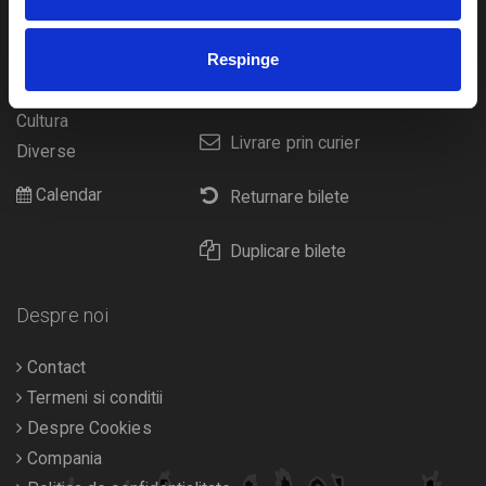
Concerte si
festivaluri
Plata online sau cash
Respinge
Sport
eBilet printat acasa
Pentru copii
Cultura
Livrare prin curier
Diverse
Calendar
Returnare bilete
Duplicare bilete
Despre noi
Contact
Termeni si conditii
Despre Cookies
Compania