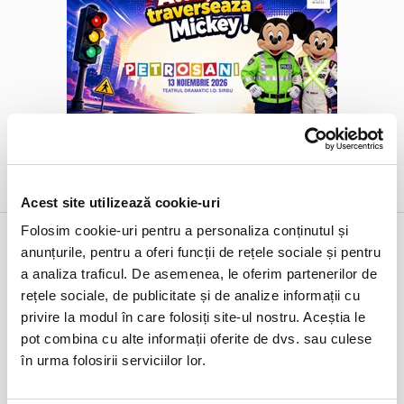
BILETE
de la 40,00 RON
Acest site utilizează cookie-uri
Folosim cookie-uri pentru a personaliza conținutul și
anunțurile, pentru a oferi funcții de rețele sociale și pentru
Alege alta data
a analiza traficul. De asemenea, le oferim partenerilor de
rețele sociale, de publicitate și de analize informații cu
noiembrie 2026
privire la modul în care folosiți site-ul nostru. Aceștia le
Lu
Ma
Mi
Jo
Vi
Sâ
Du
pot combina cu alte informații oferite de dvs. sau culese
26
27
28
29
30
31
1
în urma folosirii serviciilor lor.
2
3
4
5
6
7
8