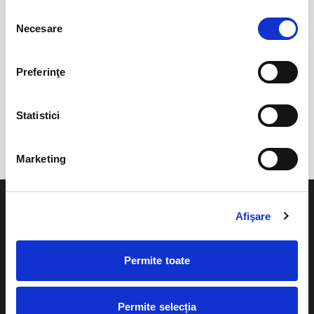
9
10
11
12
13
14
15
Selecția
16
17
18
19
20
21
22
Necesare
consimțământului
23
24
25
26
27
28
29
30
1
2
3
4
5
6
Preferinţe
Statistici
EVENIMENTELE LUNII NOIEMBRIE 2026
Marketing
Afişare
Evenimente
Ajutor
Permite toate
Teatru
Cum comand bilete?
Permite selecția