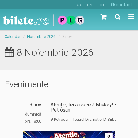
contact
RO
EN
HU
Calendar
Noiembrie 2026
8 nov
8 Noiembrie 2026
Evenimente
8 nov
Atenție, traversează Mickey! -
Petroșani
duminică
Petrosani, Teatrul Dramatic ID Sirbu
ora 18:00