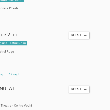
monica Pitesti
de 2 lei
DETALII
giune Teatrul Rosu
atrul Roșu
aug
17 sept
 ANULAT
DETALII
 Theatre - Centru Vechi