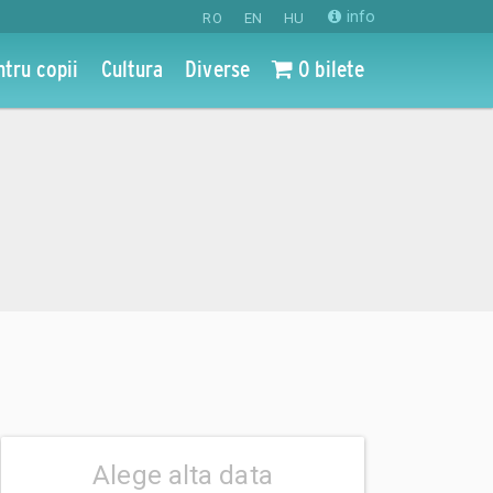
info
RO
EN
HU
ntru copii
Cultura
Diverse
0 bilete
Alege alta data