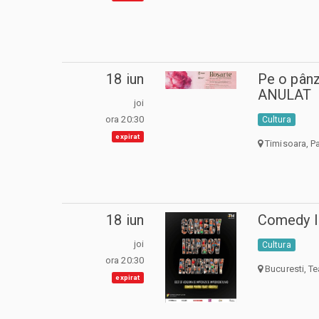
18 iun
Pe o pânz
ANULAT
joi
ora 20:30
Cultura
expirat
Timisoara, Pa
18 iun
Comedy 
joi
Cultura
ora 20:30
Bucuresti, Te
expirat