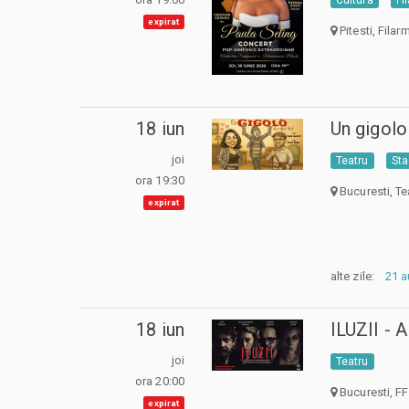
expirat
Pitesti, Filar
18 iun
Un gigolo 
joi
Teatru
Sta
ora 19:30
Bucuresti, Te
expirat
alte zile:
21 
18 iun
ILUZII -
joi
Teatru
ora 20:00
Bucuresti, FF
expirat