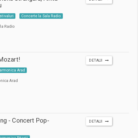
u
stivaluri
Concerte la Sala Radio
la Radio
 Mozart!
DETALII
larmonica Arad
onica Arad
ing - Concert Pop-
DETALII
larmonica Pitesti