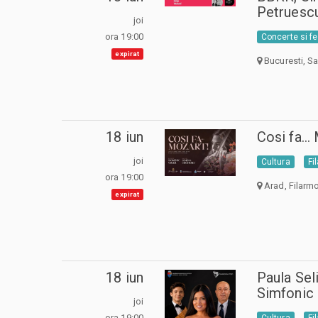
Petruesc
joi
ora 19:00
Concerte si fe
expirat
Bucuresti, Sa
18 iun
Cosi fa...
joi
Cultura
Fi
ora 19:00
Arad, Filarm
expirat
18 iun
Paula Sel
Simfonic
joi
ora 19:00
Cultura
Fi