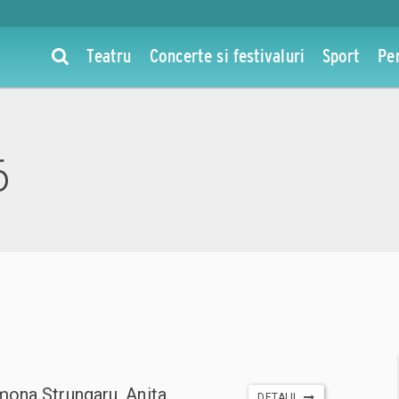
Teatru
Concerte si festivaluri
Sport
Pe
6
ona Strungaru, Anita
DETALII