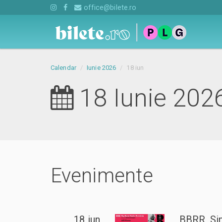
office@bilete.ro
Calendar
Iunie 2026
18 iun
18 Iunie 202
Evenimente
18 iun
BBRR, Sim