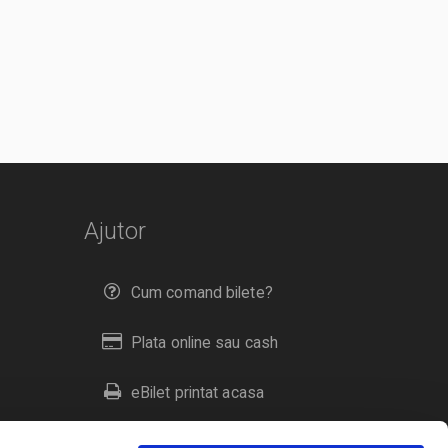
Ajutor
Cum comand bilete?
Plata online sau cash
eBilet printat acasa
Livrare prin curier