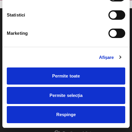
Statistici
Marketing
Evenimente
Ajutor
Teatru
Afişare
Cum comand bilete?
Concerte si
festivaluri
Plata online sau cash
Permite toate
Sport
eBilet printat acasa
Pentru copii
Permite selecția
Cultura
Livrare prin curier
Diverse
Respinge
Calendar
Returnare bilete