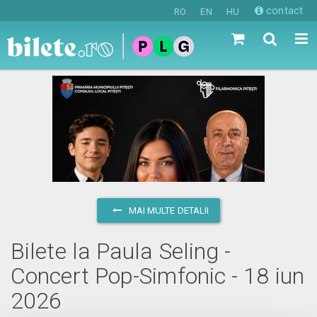
contact
RO
EN
HU
MAI MULTE DETALII
Bilete la Paula Seling -
Concert Pop-Simfonic - 18 iun
2026