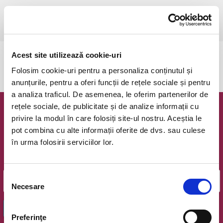
joi, 18 iunie 2026 ora 19:00
Pitesti, Filarmonica Pitesti
vezi pe harta
Acest site utilizează cookie-uri
Evenimentul a expirat.
Folosim cookie-uri pentru a personaliza conținutul și
anunțurile, pentru a oferi funcții de rețele sociale și pentru
a analiza traficul. De asemenea, le oferim partenerilor de
rețele sociale, de publicitate și de analize informații cu
Newsletter @ Bilete.ro
privire la modul în care folosiți site-ul nostru. Aceștia le
pot combina cu alte informații oferite de dvs. sau culese
Oferte exclusive si o editie saptamanala cu cele mai noi
în urma folosirii serviciilor lor.
evenimente.
Email
Selecția
Necesare
consimțământului
OK
Preferinţe