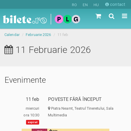
contact
RO
EN
HU
Calendar
Februarie 2026
11 feb
11 Februarie 2026
Evenimente
11 feb
POVESTE FĂRĂ ÎNCEPUT
miercuri
Piatra Neamt, Teatrul Tineretului, Sala
ora 10:30
Multimedia
expirat