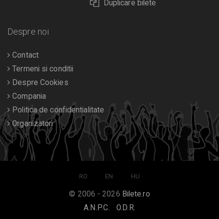
Duplicare bilete
Despre noi
Contact
Termeni si conditii
Despre Cookies
Compania
Politica de confidentialitate
Organizatori
RO
EN
HU
© 2006 - 2026
Bilete.ro
A.N.P.C.
O.D.R.