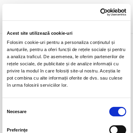
DETALII
Acest site utilizează cookie-uri
11 feb
Cupa Romaniei - Grupe - FC
Folosim cookie-uri pentru a personaliza conținutul și
Universitatea Cluj vs Otelul Galati
miercuri
anunțurile, pentru a oferi funcții de rețele sociale și pentru
Cluj-Napoca, Cluj Arena
ora 20:00
a analiza traficul. De asemenea, le oferim partenerilor de
rețele sociale, de publicitate și de analize informații cu
expirat
privire la modul în care folosiți site-ul nostru. Aceștia le
pot combina cu alte informații oferite de dvs. sau culese
în urma folosirii serviciilor lor.
Selecția
Necesare
consimțământului
DETALII
Preferinţe