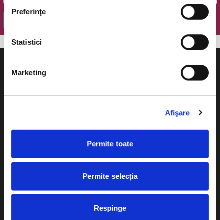
Preferinţe
OK
Statistici
Marketing
Evenimente
Ajutor
Afişare
Teatru
Cum comand bilete?
Concerte si
Permite toate
festivaluri
Plata online sau cash
Sport
Permite selecția
eBilet printat acasa
Pentru copii
Cultura
Livrare prin curier
Respinge
Diverse