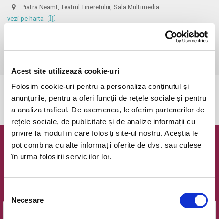
Piatra Neamt, Teatrul Tineretului, Sala Multimedia
vezi pe harta
 Informații: 0752149735

Biletele cu reducere se pot achiziționa doar la Agenția teatrală, pe baza 
documentelor justificative: carnet de elev/student, cupon de pensie.
Acest site utilizează cookie-uri
Folosim cookie-uri pentru a personaliza conținutul și
Evenimentul a expirat.
anunțurile, pentru a oferi funcții de rețele sociale și pentru
a analiza traficul. De asemenea, le oferim partenerilor de
rețele sociale, de publicitate și de analize informații cu
privire la modul în care folosiți site-ul nostru. Aceștia le
pot combina cu alte informații oferite de dvs. sau culese
Newsletter @ Bilete.ro
în urma folosirii serviciilor lor.
Oferte exclusive si o editie saptamanala cu cele mai noi
evenimente.
Selecția
Email
Necesare
consimțământului