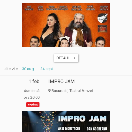
DETALII
alte zile:
30 aug
24 sept
1 feb
IMPRO JAM
duminică
Bucuresti, Teatrul Amzei
ora 20:00
expirat