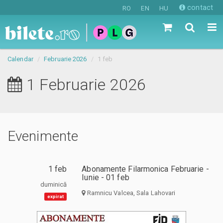
contact
RO
EN
HU
Calendar
Februarie 2026
1 feb
1 Februarie 2026
Evenimente
1 feb
Abonamente Filarmonica Februarie -
Iunie - 01 feb
duminică
Ramnicu Valcea, Sala Lahovari
expirat