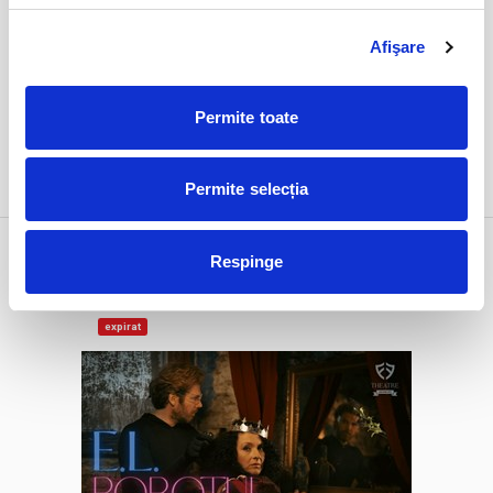
Afişare
Permite toate
DETALII
Permite selecția
1 feb
E.L. Robotul
Respinge
duminică
Bucuresti, FF Theatre - Centru Vechi
ora 19:00
expirat