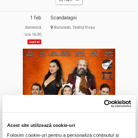
1 feb
Scandalagiii
duminică
Bucuresti, Teatrul Roșu
ora 16:30
expirat
DETALII
alte zile:
30 aug
24 sept
Acest site utilizează cookie-uri
1 feb
Superliga - Etapa 24 - Farul Constanta
Folosim cookie-uri pentru a personaliza conținutul și
vs Universitatea Craiova