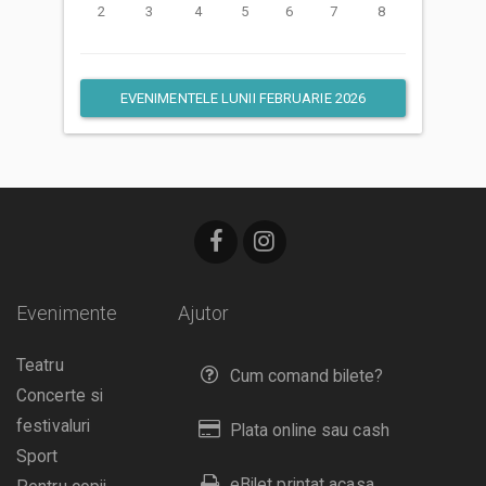
2
3
4
5
6
7
8
EVENIMENTELE LUNII FEBRUARIE 2026
Evenimente
Ajutor
Teatru
Cum comand bilete?
Concerte si
festivaluri
Plata online sau cash
Sport
eBilet printat acasa