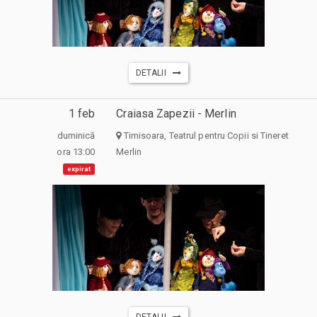
DETALII
1 feb
Craiasa Zapezii - Merlin
duminică
Timisoara, Teatrul pentru Copii si Tineret
ora 13:00
Merlin
expirat
DETALII