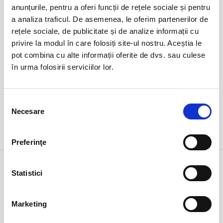
duminică
anunțurile, pentru a oferi funcții de rețele sociale și pentru
Ovidiu, Stadion Central Academia Hagi
ora 17:15
a analiza traficul. De asemenea, le oferim partenerilor de
expirat
rețele sociale, de publicitate și de analize informații cu
privire la modul în care folosiți site-ul nostru. Aceștia le
pot combina cu alte informații oferite de dvs. sau culese
în urma folosirii serviciilor lor.
Selecția
Necesare
consimțământului
DETALII
Preferinţe
1 feb
ARTĂ
Statistici
duminică
Bucuresti, Teatrul Amzei
ora 18:00
expirat
Marketing