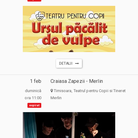
DETALII
1 feb
Craiasa Zapezii - Merlin
duminică
Timisoara, Teatrul pentru Copii si Tineret
ora 11:00
Merlin
expirat