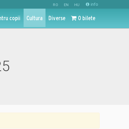
info
RO
EN
HU
ntru copii
Cultura
Diverse
0 bilete
25