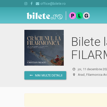
office@bilete.ro
Bilete
FILAR
joi, 11 decembrie 20
Arad, Filarmonica
MAI MULTE DETALII