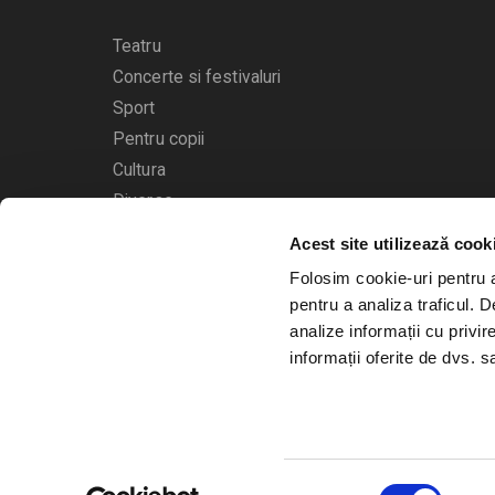
Teatru
Concerte si festivaluri
Sport
Pentru copii
Cultura
Diverse
Acest site utilizează cook
Calendarul evenimentelor
Folosim cookie-uri pentru a 
pentru a analiza traficul. 
analize informații cu privir
informații oferite de dvs. sa
© 2006 - 2026
Bilete.ro
Selecția
A.N.P.C.
O.D.R.