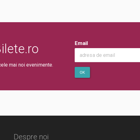
Email
lete.ro
cele mai noi evenimente.
OK
Despre noi