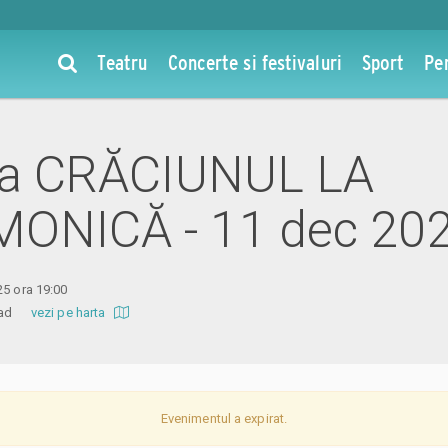
Teatru
Concerte si festivaluri
Sport
Pe
 la CRĂCIUNUL LA
MONICĂ - 11 dec 20
25 ora 19:00
 Arad
vezi pe harta
Evenimentul a expirat.