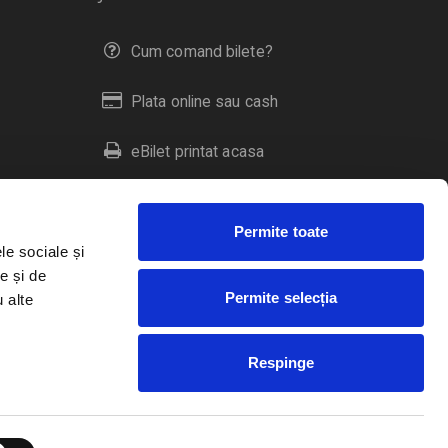
Cum comand bilete?
Plata online sau cash
eBilet printat acasa
Livrare prin curier
Permite toate
Returnare bilete
le sociale și
e și de
Permite selecția
u alte
Duplicare bilete
Respinge
RO
EN
HU