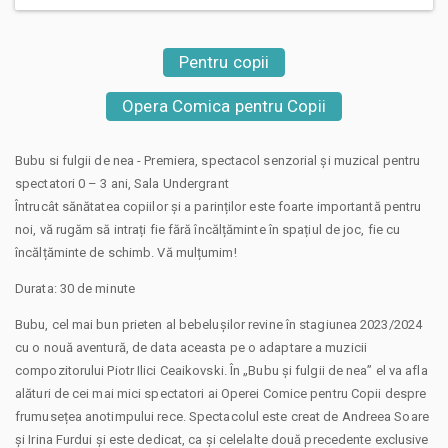
Pentru copii
Opera Comica pentru Copii
Bubu si fulgii de nea - Premiera, spectacol senzorial și muzical pentru
spectatori 0 – 3 ani, Sala Undergrant
Întrucât sănătatea copiilor şi a parinților este foarte importantă pentru
noi, vă rugăm să intrați fie fără încălțăminte în spațiul de joc, fie cu
încălțăminte de schimb. Vă mulțumim!
Durata: 30 de minute
Bubu, cel mai bun prieten al bebelușilor revine în stagiunea 2023/2024
cu o nouă aventură, de data aceasta pe o adaptare a muzicii
compozitorului Piotr Ilici Ceaikovski. În „Bubu și fulgii de nea” el va afla
alături de cei mai mici spectatori ai Operei Comice pentru Copii despre
frumusețea anotimpului rece. Spectacolul este creat de Andreea Soare
și Irina Furdui și este dedicat, ca și celelalte două precedente exclusive