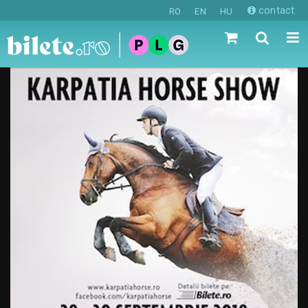
contact
RO
EN
HU