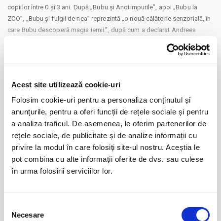
copiilor între 0 și 3 ani. După „Bubu și Anotimpurile”, apoi „Bubu la
ZOO”, „Bubu și fulgii de nea” reprezintă „o nouă călătorie senzorială, în
care Bubu descoperă magia iernii.”, după cum a declarat Andreea
Soare.
CONTINUARE
Pret: 35 lei (1 bilet permite accesul 1 adult + 1 copil intre 0-3 ani)
Distribuie aceasta pagina
Acest site utilizează cookie-uri
Va aducem la cunostinta ca pe langa preturile biletelor sau
abonamentelor afisate, pot exista si costuri aditionale ce trebuie
Folosim cookie-uri pentru a personaliza conținutul și
suportate de dvs., respectiv: cost de livrare (in cazul in care veti solicita
anunțurile, pentru a oferi funcții de rețele sociale și pentru
livrarea prin curier a biletului/abonamentului); cost Asigurare En Garde
a analiza traficul. De asemenea, le oferim partenerilor de
(in cazul in care veti opta pentru incheierea unei asigurari de bilete) si
rețele sociale, de publicitate și de analize informații cu
Evenimente similare
cost procesare Bilete.ro, costuri indentificate separat in pasii comenzii.
privire la modul în care folosiți site-ul nostru. Aceștia le
Prin cumpararea unui bilet sau abonament de pe site-ul nostru Bilete.ro,
pot combina cu alte informații oferite de dvs. sau culese
Destiny Gift Pass
01
cumparatorul se obliga sa respecte Regulile de participare si acces la
în urma folosirii serviciilor lor.
ian
Bucuresti
eveniment, precum si <a href="https://www.bilete.ro/info/despre-
noi/termeni-si-conditii/">Temenii si Conditiile</a> site-ului Bilete.ro
BILETE
Selecția
Un bilet este valabil pentru o singura persoana. Toti participantii la
Necesare
consimțământului
eveniment, adulti si copii, trebuie sa cumpere bilet sau abonament,