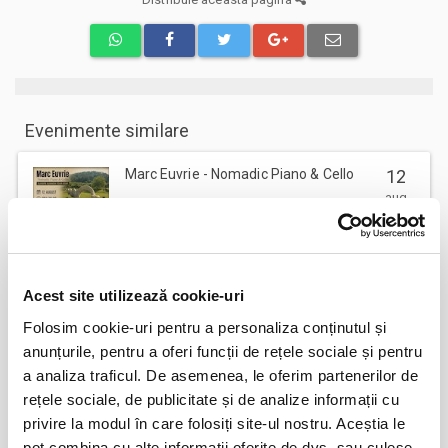
Evenimente similare
Marc Euvrie - Nomadic Piano & Cello
12
aug
Vlaha
BILETE
Acest site utilizează cookie-uri
FESTOBAL
11
Folosim cookie-uri pentru a personaliza conținutul și
sept
Bucuresti
anunțurile, pentru a oferi funcții de rețele sociale și pentru
BILETE
a analiza traficul. De asemenea, le oferim partenerilor de
rețele sociale, de publicitate și de analize informații cu
privire la modul în care folosiți site-ul nostru. Aceștia le
MASTERS OF CLASSIC
12
pot combina cu alte informații oferite de dvs. sau culese