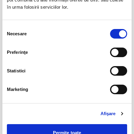
sept
în urma folosirii serviciilor lor.
Bucuresti
BILETE
Selecția
Necesare
consimțământului
Jazzapella - Concert jazz a capella
13
oct
Bucuresti
Preferinţe
BILETE
Statistici
COJO @ Expirat
15
oct
Bucuresti
Marketing
BILETE
Afişare
Tender live - Expirat
16
oct
Bucuresti
Permite toate
BILETE