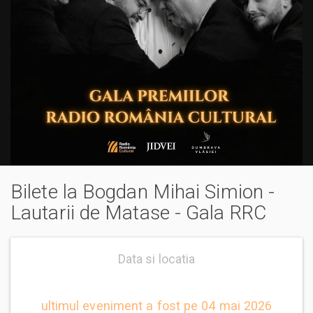
Bilete la Bogdan Mihai Simion -
Lautarii de Matase - Gala RRC
Data si locatia
ultimul eveniment a fost pe 04 mai 2026