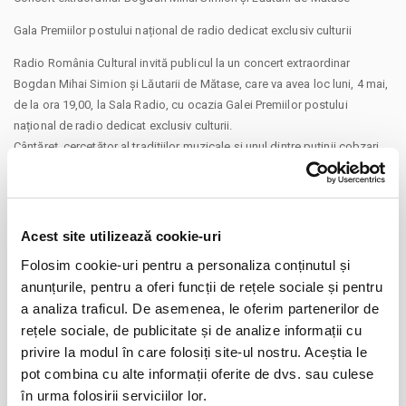
Gala Premiilor postului național de radio dedicat exclusiv culturii
Radio România Cultural invită publicul la un concert extraordinar
Bogdan Mihai Simion și Lăutarii de Mătase, care va avea loc luni, 4 mai,
de la ora 19,00, la Sala Radio, cu ocazia Galei Premiilor postului
național de radio dedicat exclusiv culturii.
Cântăreț, cercetător al tradițiilor muzicale și unul dintre puținii cobzari
activi din România, Bogdan Mihai Simion va concerta împreună cu
taraful său, Lăutarii de Mătase.
Născut în 1990 la Râmnicu-Vâlcea, artistul a descoperit cobza în
Acest site utilizează cookie-uri
adolescență, la 15 ani, iar de atunci și-a dedicat activitatea recuperării
și reinterpretării repertoriului lăutăresc autentic. Din 2006, a călătorit prin
Folosim cookie-uri pentru a personaliza conținutul și
țară pentru a aduna cântece vechi și pentru a învăța direct de la ultimii
anunțurile, pentru a oferi funcții de rețele sociale și pentru
CONTINUARE
cobzari ai generațiilor trecute.
a analiza traficul. De asemenea, le oferim partenerilor de
În cariera sa a colaborat cu numeroși artiști, printre care Mihai
rețele sociale, de publicitate și de analize informații cu
Distribuie aceasta pagina
Mărgineanu, Taraf de Haidouks, Les Elephants Bizarres, Chimie și
privire la modul în care folosiți site-ul nostru. Aceștia le
Samurai. A semnat și muzica pentru documentarele Flavours of
pot combina cu alte informații oferite de dvs. sau culese
Romania și Wild Carpathia, realizate de jurnalistul britanic Charlie Ottley.
în urma folosirii serviciilor lor.