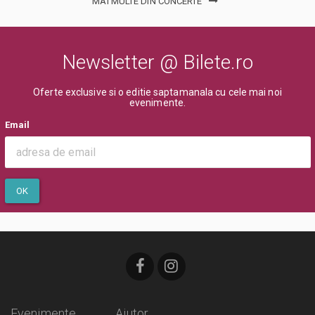
MAI MULTE DIN CONCERTE
aglomerarea pe caile de acces sau deranjarea celorlalti spectatori
dupa inceperea spectacolului/evenimentului.
Newsletter @ Bilete.ro
Oferte exclusive si o editie saptamanala cu cele mai noi
evenimente.
Email
OK
Evenimente
Ajutor