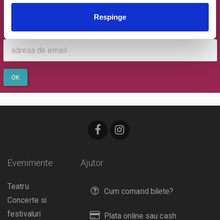
Oferte exclusive si o editie saptamanala cu cele mai noi
evenimente.
Respinge
Email
OK
Evenimente
Ajutor
Teatru
Cum comand bilete?
Concerte si
festivaluri
Plata online sau cash