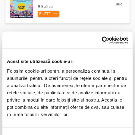
aug
Buftea
BILETE
Marc Euvrie - Nomadic Piano & Cello
12
aug
Vlaha
BILETE
Acest site utilizează cookie-uri
Folosim cookie-uri pentru a personaliza conținutul și
FESTOBAL
11
anunțurile, pentru a oferi funcții de rețele sociale și pentru
sept
a analiza traficul. De asemenea, le oferim partenerilor de
Bucuresti
rețele sociale, de publicitate și de analize informații cu
BILETE
privire la modul în care folosiți site-ul nostru. Aceștia le
pot combina cu alte informații oferite de dvs. sau culese
în urma folosirii serviciilor lor.
Jazzapella - Concert jazz a capella
13
oct
Bucuresti
BILETE