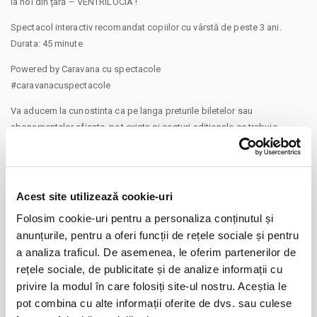
la noi din țară – VENTRILOCIA !
Spectacol interactiv recomandat copiilor cu vârstă de peste 3 ani.
Durata: 45 minute
Powered by Caravana cu spectacole
#caravanacuspectacole
Va aducem la cunostinta ca pe langa preturile biletelor sau
abonamentelor afisate, pot exista si costuri aditionale ce trebuie
suportate de dvs., respectiv: taxe de intermediere, procesare, emitere
bilet, comisioane, cost de livrare (in cazul in care veti solicita livrarea
prin curier a biletului/abonamentului); cost Asigurare En Garde (in cazul
in care veti opta pentru incheierea unei asigurari de bilete), costuri
Acest site utilizează cookie-uri
identificate separat in pasii comenzii.
Folosim cookie-uri pentru a personaliza conținutul și
CONTINUARE
Prin cumpararea unui bilet sau abonament de pe site-ul nostru Bilete.ro,
anunțurile, pentru a oferi funcții de rețele sociale și pentru
cumparatorul se obliga sa respecte Regulile de participare si acces la
a analiza traficul. De asemenea, le oferim partenerilor de
Distribuie aceasta pagina
eveniment, precum si
Termenii si Conditiile
site-ului Bilete.ro
rețele sociale, de publicitate și de analize informații cu
Taxe servicii aplicabile per bilet:
privire la modul în care folosiți site-ul nostru. Aceștia le
Taxa administrare - 2%
pot combina cu alte informații oferite de dvs. sau culese
Taxa procesare - 2 lei