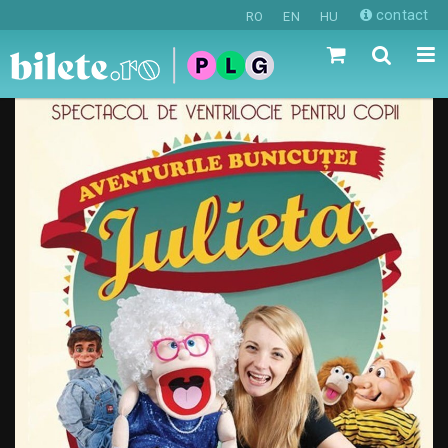
contact
RO
EN
HU