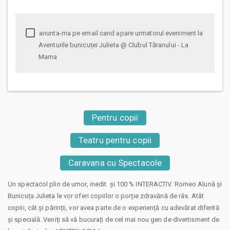
anunta-ma pe email cand apare urmatorul eveniment la
Aventurile bunicuței Julieta @ Clubul Tăranului - La
Mama
Pentru copii
Teatru pentru copii
Caravana cu Spectacole
Un spectacol plin de umor, inedit și 100 % INTERACTIV. Romeo Alună și
Bunicuța Julieta le vor oferi copiilor o porție zdravănă de râs. Atât
copiii, cât și părinții, vor avea parte de o experiență cu adevărat diferită
și specială. Veniți să vă bucurați de cel mai nou gen de divertisment de