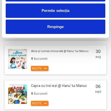
Permite selecția
Ursul pacalit de vulpe @ Hanu' lui
22
Manuc
aug
Respinge
Bucuresti
BILETE
30
Alice și lumea minunată @ Hanu’ lui Manuc
aug
Bucuresti
BILETE
Capra cu trei iezi @ Hanu' lui Manuc
06
sept
Bucuresti
BILETE