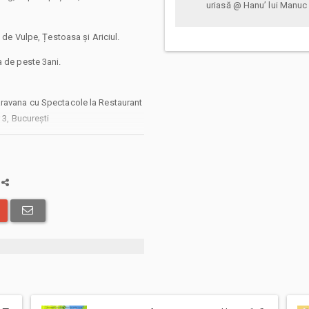
uriasă @ Hanu’ lui Manuc
l de Vulpe, Țestoasa și Ariciul.
a de peste 3ani.
aravana cu Spectacole la Restaurant
 3, București
a
ă bilete atât pentru părinți cât și
e de începerea spectacolului pentru
 abonamentelor afisate, pot exista
: taxe de intermediere, procesare,
 solicita livrarea prin curier a