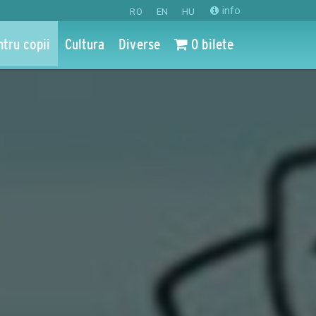
info
RO
EN
HU
ntru copii
Cultura
Diverse
0 bilete