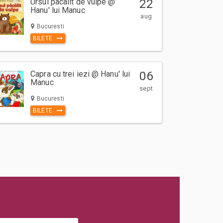
Ursul pacalit de vulpe @
22
Hanu' lui Manuc
aug
Bucuresti
BILETE
Capra cu trei iezi @ Hanu' lui
06
Manuc
sept
Bucuresti
BILETE