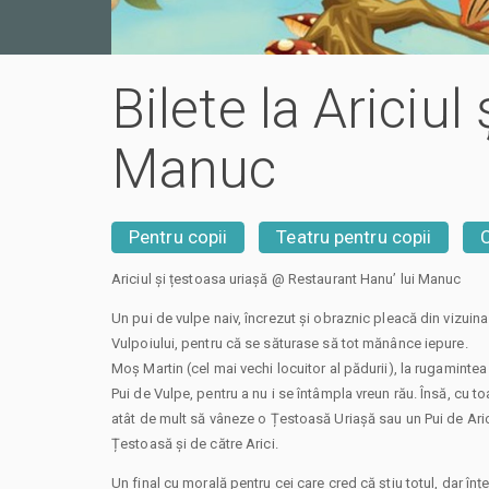
Bilete la Ariciu
Manuc
Pentru copii
Teatru pentru copii
Ariciul și țestoasa uriașă @ Restaurant Hanu’ lui Manuc
Un pui de vulpe naiv, încrezut și obraznic pleacă din vizuina
Vulpoiului, pentru că se săturase să tot mănânce iepure.
Moș Martin (cel mai vechi locuitor al pădurii), la rugamintea 
Pui de Vulpe, pentru a nu i se întâmpla vreun rău. Însă, cu to
atât de mult să vâneze o Țestoasă Uriașă sau un Pui de Arici
Țestoasă și de către Arici.
Un final cu morală pentru cei care cred că știu totul, dar în