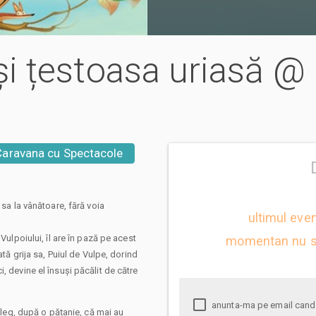
l și țestoasa uriasă @
Caravana cu Spectacole
 sa la vânătoare, fără voia
ultimul eve
Vulpoiului, îl are în pază pe acest
momentan nu s
ată grija sa, Puiul de Vulpe, dorind
, devine el însuși păcălit de către
anunta-ma pe email cand apare urmatorul eveniment la Ariciul și țestoasa
țeleg, după o pățanie, că mai au