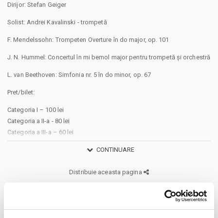
Dirijor: Stefan Geiger
Solist: Andrei Kavalinski - trompetă
F. Mendelssohn: Trompeten Overture în do major, op. 101
J. N. Hummel: Concertul în mi bemol major pentru trompetă și orchestră
L. van Beethoven: Simfonia nr. 5 în do minor, op. 67
Pret/bilet:
Categoria I – 100 lei
Categoria a II-a - 80 lei
Categoria a III-a – 60 lei
Categoria reducere 40% - 36 lei
CONTINUARE
Categoria reducere 90% - 10 lei
Distribuie aceasta pagina
Va aducem la cunostinta ca pe langa preturile biletelor sau
abonamentelor afisate, pot exista si costuri aditionale ce trebuie
suportate de dvs., respectiv: taxe de intermediere, procesare, emitere
bilet, comisioane, cost de livrare (in cazul in care veti solicita livrarea
prin curier a biletului/abonamentului); cost Asigurare En Garde (in cazul