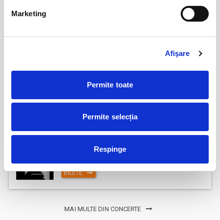
Marketing
Jazzapella - Concert jazz a capella
13
oct
Bucuresti
BILETE
Afişare
COJO @ Expirat
15
Permite toate
oct
Bucuresti
BILETE
Permite selecția
Tender live - Expirat
16
Respinge
oct
Bucuresti
BILETE
MAI MULTE DIN CONCERTE