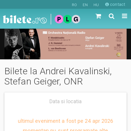
contact
RO
EN
HU
Bilete la Andrei Kavalinski,
Stefan Geiger, ONR
Data si locatia
ultimul eveniment a fost pe 24 apr 2026
momentan nu sunt programate alte