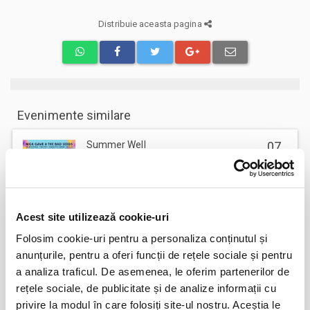
Distribuie aceasta pagina
Evenimente similare
Summer Well
07
aug
Buftea
BILETE
Acest site utilizează cookie-uri
Marc Euvrie - Nomadic Piano & Cello
12
Folosim cookie-uri pentru a personaliza conținutul și
aug
anunțurile, pentru a oferi funcții de rețele sociale și pentru
Vlaha
a analiza traficul. De asemenea, le oferim partenerilor de
BILETE
rețele sociale, de publicitate și de analize informații cu
privire la modul în care folosiți site-ul nostru. Aceștia le