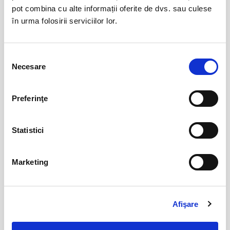
pot combina cu alte informații oferite de dvs. sau culese
FESTOBAL
11
în urma folosirii serviciilor lor.
sept
Bucuresti
BILETE
Selecția
Necesare
consimțământului
Jazzapella - Concert jazz a capella
13
oct
Preferinţe
Bucuresti
BILETE
Statistici
The Ultimate ABBA Tribute
23
Marketing
oct
Bucuresti
BILETE
Afişare
In reall life - Concert extraordinar
03