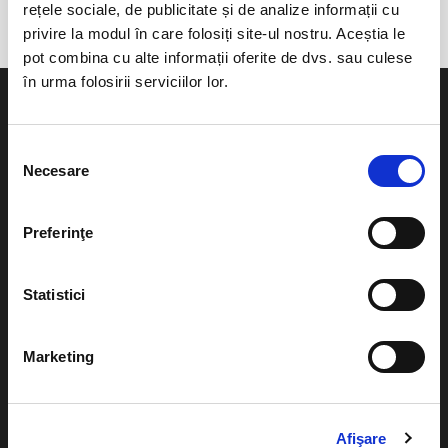
rețele sociale, de publicitate și de analize informații cu
privire la modul în care folosiți site-ul nostru. Aceștia le
pot combina cu alte informații oferite de dvs. sau culese
în urma folosirii serviciilor lor.
Selecția
Necesare
consimțământului
Evenimente
Ajutor
Teatru
Preferinţe
Cum comand bilete?
Concerte si
festivaluri
Plata online sau cash
Statistici
Sport
eBilet printat acasa
Pentru copii
Marketing
Cultura
Livrare prin curier
Diverse
Afişare
Calendar
Returnare bilete