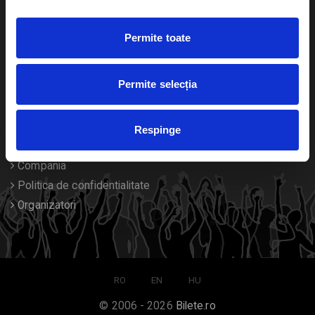
Duplicare bilete
Permite toate
Despre noi
Permite selecția
Contact
Termeni si conditii
Respinge
Despre Cookies
Compania
Politica de confidentialitate
Organizatori
RO
EN
HU
© 2006 - 2026
Bilete.ro