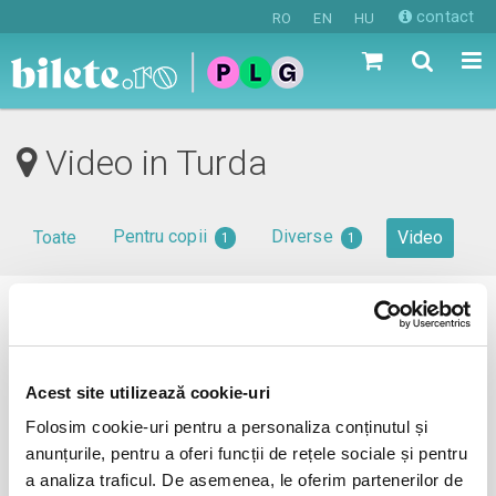
contact
RO
EN
HU
Video in Turda
Pentru copii
Diverse
Toate
Video
1
1
0 evenimente in viitorul apropiat
revino mai tarziu
Acest site utilizează cookie-uri
Folosim cookie-uri pentru a personaliza conținutul și
anunțurile, pentru a oferi funcții de rețele sociale și pentru
anunta-ma pe email cand apare urmatorul eveniment la
a analiza traficul. De asemenea, le oferim partenerilor de
Turda