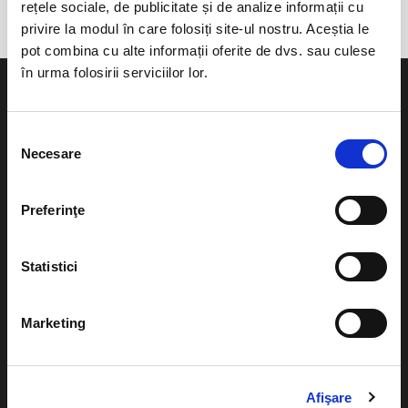
rețele sociale, de publicitate și de analize informații cu
privire la modul în care folosiți site-ul nostru. Aceștia le
pot combina cu alte informații oferite de dvs. sau culese
în urma folosirii serviciilor lor.
Selecția
Necesare
consimțământului
Evenimente
Ajutor
Teatru
Preferinţe
Cum comand bilete?
Concerte si
festivaluri
Plata online sau cash
Statistici
Sport
eBilet printat acasa
Pentru copii
Marketing
Cultura
Livrare prin curier
Diverse
Calendar
Afişare
Returnare bilete