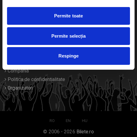
Duplicare bilete
Permite toate
Despre noi
Permite selecția
Contact
Termeni si conditii
Respinge
Despre Cookies
Compania
Politica de confidentialitate
Organizatori
RO
EN
HU
© 2006 - 2026
Bilete.ro