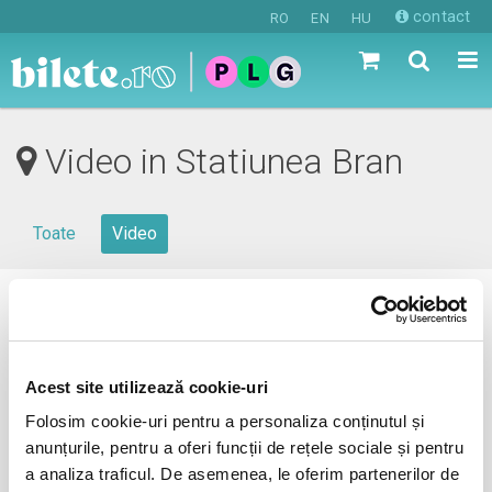
contact
RO
EN
HU
Video in Statiunea Bran
Toate
Video
0 evenimente in viitorul apropiat
revino mai tarziu
Acest site utilizează cookie-uri
Folosim cookie-uri pentru a personaliza conținutul și
anunțurile, pentru a oferi funcții de rețele sociale și pentru
anunta-ma pe email cand apare urmatorul eveniment la
a analiza traficul. De asemenea, le oferim partenerilor de
Statiunea Bran