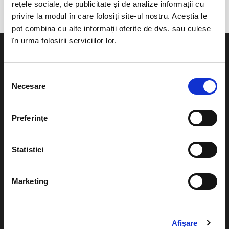
rețele sociale, de publicitate și de analize informații cu
privire la modul în care folosiți site-ul nostru. Aceștia le
pot combina cu alte informații oferite de dvs. sau culese
în urma folosirii serviciilor lor.
Selecția
Necesare
consimțământului
Evenimente
Ajutor
Teatru
Preferinţe
Cum comand bilete?
Concerte si
festivaluri
Plata online sau cash
Statistici
Sport
eBilet printat acasa
Pentru copii
Marketing
Cultura
Livrare prin curier
Diverse
Calendar
Afişare
Returnare bilete