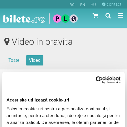
contact
RO
EN
HU
Video in oravita
Toate
Video
0 evenimente in viitorul apropiat
revino mai tarziu
Acest site utilizează cookie-uri
Folosim cookie-uri pentru a personaliza conținutul și
anunțurile, pentru a oferi funcții de rețele sociale și pentru
anunta-ma pe email cand apare urmatorul eveniment la
a analiza traficul. De asemenea, le oferim partenerilor de
oravita