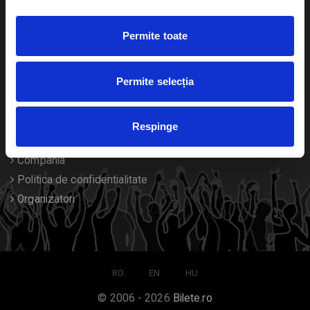
Duplicare bilete
Permite toate
Despre noi
Permite selecția
Contact
Termeni si conditii
Respinge
Despre Cookies
Compania
Politica de confidentialitate
Organizatori
RO
EN
HU
© 2006 - 2026
Bilete.ro