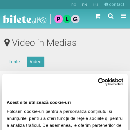
contact
RO
EN
HU
Video in Medias
Toate
Video
0 evenimente in viitorul apropiat
revino mai tarziu
Acest site utilizează cookie-uri
Folosim cookie-uri pentru a personaliza conținutul și
anunțurile, pentru a oferi funcții de rețele sociale și pentru
anunta-ma pe email cand apare urmatorul eveniment la
a analiza traficul. De asemenea, le oferim partenerilor de
Medias