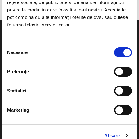
rețele sociale, de publicitate și de analize informații cu
privire la modul în care folosiți site-ul nostru. Aceștia le
pot combina cu alte informații oferite de dvs. sau culese
în urma folosirii serviciilor lor.
Selecția
Necesare
consimțământului
Evenimente
Ajutor
Teatru
Preferinţe
Cum comand bilete?
Concerte si
festivaluri
Plata online sau cash
Statistici
Sport
eBilet printat acasa
Pentru copii
Marketing
Cultura
Livrare prin curier
Diverse
Calendar
Afişare
Returnare bilete