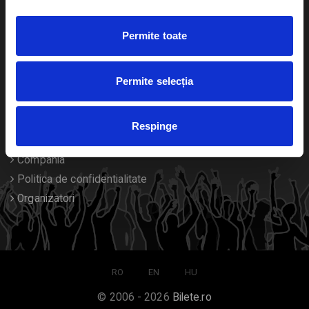
Duplicare bilete
Permite toate
Despre noi
Permite selecția
Contact
Termeni si conditii
Respinge
Despre Cookies
Compania
Politica de confidentialitate
Organizatori
RO
EN
HU
© 2006 - 2026
Bilete.ro