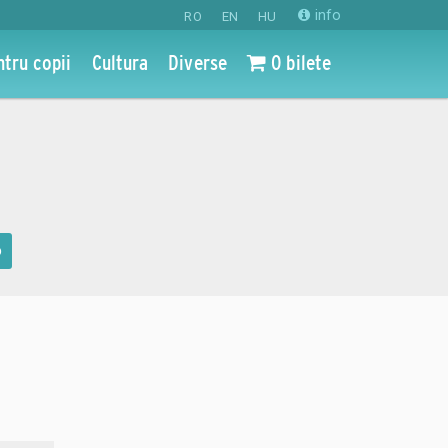
info
RO
EN
HU
ntru copii
Cultura
Diverse
0 bilete
o