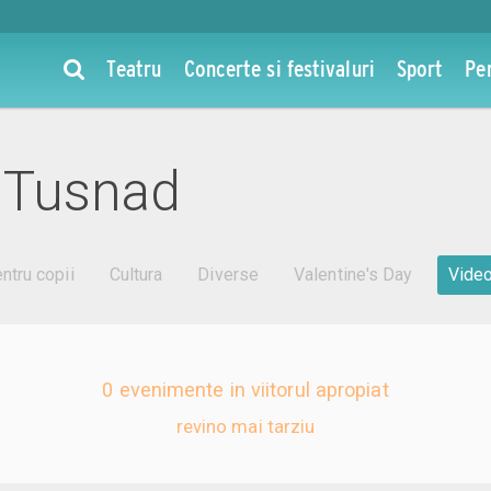
Teatru
Concerte si festivaluri
Sport
Pe
e Tusnad
ntru copii
Cultura
Diverse
Valentine's Day
Vide
0 evenimente in viitorul apropiat
revino mai tarziu