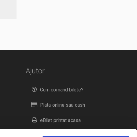
Ajutor
Cum comand bilete?
Plata online sau cash
eBilet printat acasa
Livrare prin curier