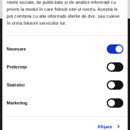
rețele sociale, de publicitate și de analize informații cu
privire la modul în care folosiți site-ul nostru. Aceștia le
pot combina cu alte informații oferite de dvs. sau culese
în urma folosirii serviciilor lor.
Selecția
Necesare
consimțământului
Evenimente
Ajutor
Teatru
Preferinţe
Cum comand bilete?
Concerte si
festivaluri
Plata online sau cash
Statistici
Sport
eBilet printat acasa
Pentru copii
Marketing
Cultura
Livrare prin curier
Diverse
Calendar
Afişare
Returnare bilete