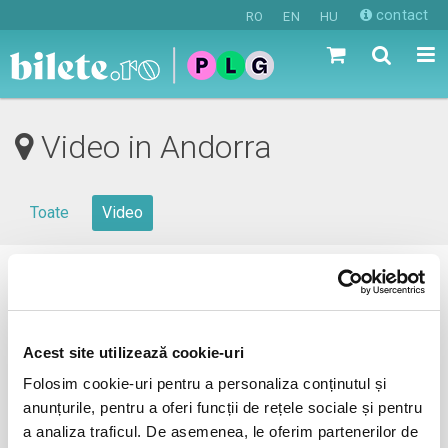
contact
RO
EN
HU
Video in Andorra
Toate
Video
0 evenimente in viitorul apropiat
revino mai tarziu
Acest site utilizează cookie-uri
Folosim cookie-uri pentru a personaliza conținutul și
anunțurile, pentru a oferi funcții de rețele sociale și pentru
anunta-ma pe email cand apare urmatorul eveniment la
a analiza traficul. De asemenea, le oferim partenerilor de
Andorra