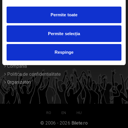
Duplicare bilete
Permite toate
Despre noi
Permite selecția
Contact
Termeni si conditii
Respinge
Despre Cookies
Compania
Politica de confidentialitate
Organizatori
RO
EN
HU
© 2006 - 2026
Bilete.ro