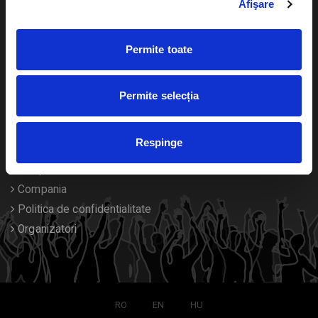
Afişare
Calendar
Returnare bilete
Permite toate
Duplicare bilete
Despre noi
Permite selecția
Contact
Respinge
Termeni si conditii
Despre Cookies
Compania
Politica de confidentialitate
Organizatori
RO
EN
HU