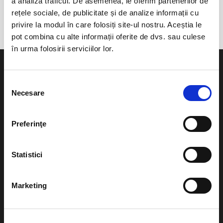
a analiza traficul. De asemenea, le oferim partenerilor de
Nirajului
rețele sociale, de publicitate și de analize informații cu
privire la modul în care folosiți site-ul nostru. Aceștia le
pot combina cu alte informații oferite de dvs. sau culese
în urma folosirii serviciilor lor.
Selecția
Necesare
consimțământului
Evenimente
Ajutor
Preferinţe
Teatru
Cum comand bilete?
Concerte si
Statistici
festivaluri
Plata online sau cash
Sport
Marketing
eBilet printat acasa
Pentru copii
Cultura
Livrare prin curier
Diverse