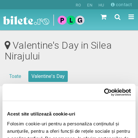
contact
RO
EN
HU
Valentine's Day in Silea
Nirajului
Toate
Valentine's Day
0 evenimente in viitorul apropiat
revino mai tarziu
Acest site utilizează cookie-uri
Folosim cookie-uri pentru a personaliza conținutul și
anunțurile, pentru a oferi funcții de rețele sociale și pentru
anunta-ma pe email cand apare urmatorul eveniment la Silea