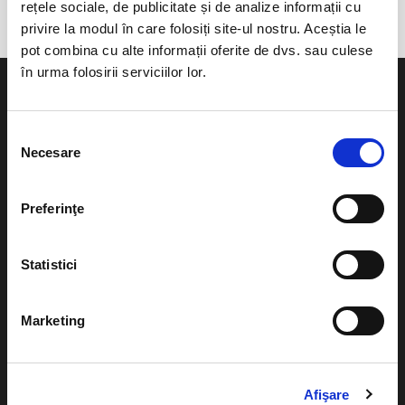
rețele sociale, de publicitate și de analize informații cu
privire la modul în care folosiți site-ul nostru. Aceștia le
pot combina cu alte informații oferite de dvs. sau culese
în urma folosirii serviciilor lor.
Selecția
Necesare
consimțământului
Evenimente
Ajutor
Teatru
Preferinţe
Cum comand bilete?
Concerte si
festivaluri
Plata online sau cash
Statistici
Sport
eBilet printat acasa
Pentru copii
Marketing
Cultura
Livrare prin curier
Diverse
Calendar
Afişare
Returnare bilete