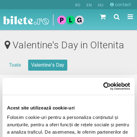
contact
RO
EN
HU
Valentine's Day in Oltenita
Toate
Valentine's Day
0 evenimente in viitorul apropiat
revino mai tarziu
Acest site utilizează cookie-uri
Folosim cookie-uri pentru a personaliza conținutul și
anunțurile, pentru a oferi funcții de rețele sociale și pentru
anunta-ma pe email cand apare urmatorul eveniment la
a analiza traficul. De asemenea, le oferim partenerilor de
Oltenita