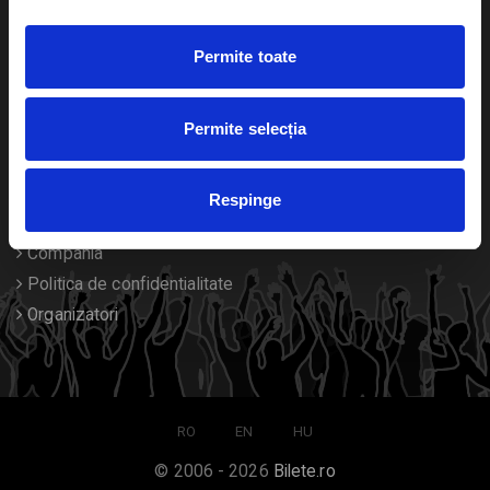
Duplicare bilete
Permite toate
Despre noi
Permite selecția
Contact
Termeni si conditii
Respinge
Despre Cookies
Compania
Politica de confidentialitate
Organizatori
RO
EN
HU
© 2006 - 2026
Bilete.ro