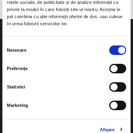
rețele sociale, de publicitate și de analize informații cu
privire la modul în care folosiți site-ul nostru. Aceștia le
pot combina cu alte informații oferite de dvs. sau culese
în urma folosirii serviciilor lor.
Selecția
Necesare
consimțământului
Evenimente
Ajutor
Teatru
Preferinţe
Cum comand bilete?
Concerte si
festivaluri
Plata online sau cash
Statistici
Sport
eBilet printat acasa
Pentru copii
Marketing
Cultura
Livrare prin curier
Diverse
Calendar
Afişare
Returnare bilete