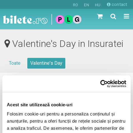
contact
RO
EN
HU
Valentine's Day in Insuratei
Toate
Valentine's Day
0 evenimente in viitorul apropiat
revino mai tarziu
Acest site utilizează cookie-uri
Folosim cookie-uri pentru a personaliza conținutul și
anunțurile, pentru a oferi funcții de rețele sociale și pentru
anunta-ma pe email cand apare urmatorul eveniment la
a analiza traficul. De asemenea, le oferim partenerilor de
Insuratei