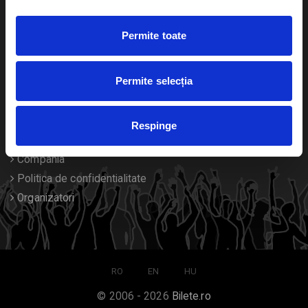
Duplicare bilete
Permite toate
Despre noi
Permite selecția
Contact
Termeni si conditii
Respinge
Despre Cookies
Compania
Politica de confidentialitate
Organizatori
RO
EN
HU
© 2006 - 2026
Bilete.ro