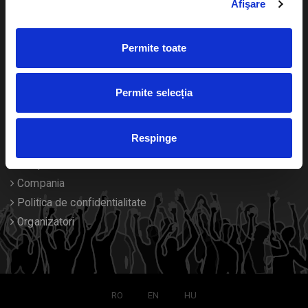
Afişare
Calendar
Returnare bilete
Permite toate
Duplicare bilete
Despre noi
Permite selecția
Contact
Respinge
Termeni si conditii
Despre Cookies
Compania
Politica de confidentialitate
Organizatori
RO
EN
HU