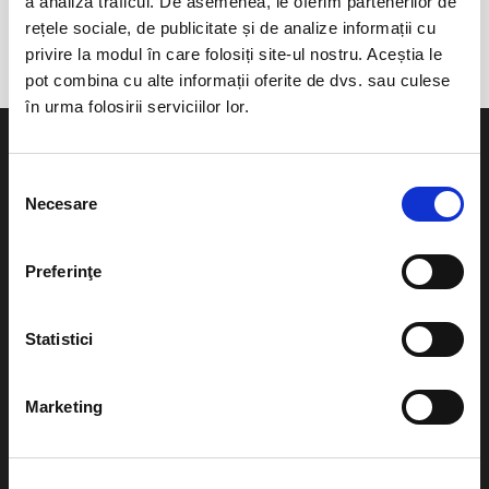
a analiza traficul. De asemenea, le oferim partenerilor de
Cheile Varghisului
rețele sociale, de publicitate și de analize informații cu
privire la modul în care folosiți site-ul nostru. Aceștia le
pot combina cu alte informații oferite de dvs. sau culese
în urma folosirii serviciilor lor.
Selecția
Necesare
consimțământului
Evenimente
Ajutor
Preferinţe
Teatru
Cum comand bilete?
Concerte si
Statistici
festivaluri
Plata online sau cash
Sport
Marketing
eBilet printat acasa
Pentru copii
Cultura
Livrare prin curier
Diverse