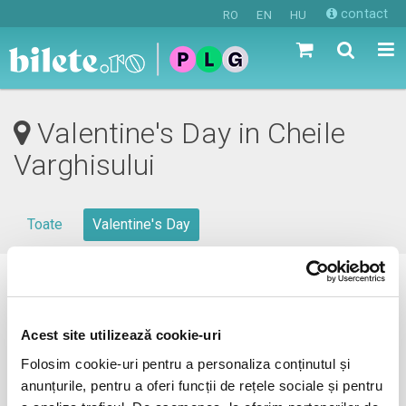
contact
RO
EN
HU
Valentine's Day in Cheile
Varghisului
Toate
Valentine's Day
0 evenimente in viitorul apropiat
revino mai tarziu
Acest site utilizează cookie-uri
Folosim cookie-uri pentru a personaliza conținutul și
anunțurile, pentru a oferi funcții de rețele sociale și pentru
anunta-ma pe email cand apare urmatorul eveniment la