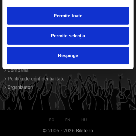
Duplicare bilete
Permite toate
Despre noi
Permite selecția
Contact
Termeni si conditii
Respinge
Despre Cookies
Compania
Politica de confidentialitate
Organizatori
RO
EN
HU
© 2006 - 2026
Bilete.ro