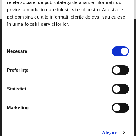
rețele sociale, de publicitate și de analize informații cu
privire la modul în care folosiți site-ul nostru. Aceștia le
pot combina cu alte informații oferite de dvs. sau culese
în urma folosirii serviciilor lor.
Selecția
Necesare
consimțământului
Evenimente
Ajutor
Teatru
Preferinţe
Cum comand bilete?
Concerte si
festivaluri
Plata online sau cash
Statistici
Sport
eBilet printat acasa
Pentru copii
Marketing
Cultura
Livrare prin curier
Diverse
Calendar
Afişare
Returnare bilete