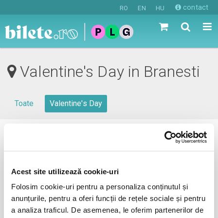
contact
RO
EN
HU
Valentine's Day in Branesti
Toate
Valentine's Day
0 evenimente in viitorul apropiat
revino mai tarziu
Acest site utilizează cookie-uri
Folosim cookie-uri pentru a personaliza conținutul și
anunțurile, pentru a oferi funcții de rețele sociale și pentru
anunta-ma pe email cand apare urmatorul eveniment la
a analiza traficul. De asemenea, le oferim partenerilor de
Branesti