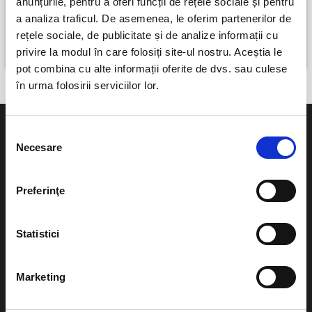
anunțurile, pentru a oferi funcții de rețele sociale și pentru
MOX
a analiza traficul. De asemenea, le oferim partenerilor de
rețele sociale, de publicitate și de analize informații cu
Valea Draganului
privire la modul în care folosiți site-ul nostru. Aceștia le
perioada 1 iul 2027 - 4 iul 2027
pot combina cu alte informații oferite de dvs. sau culese
în urma folosirii serviciilor lor.
Selecția
Necesare
consimțământului
Evenimente
Ajutor
Preferinţe
Teatru
Cum comand bilete?
Statistici
Concerte si
festivaluri
Plata online sau cash
Marketing
Sport
eBilet printat acasa
Pentru copii