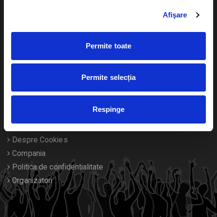
Cultura
Livrare prin curier
Afişare
Diverse
Calendar
Returnare bilete
Permite toate
Duplicare bilete
Permite selecția
Despre noi
Respinge
Contact
Termeni si conditii
Despre Cookies
Compania
Politica de confidentialitate
Organizatori