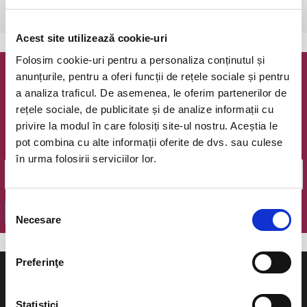
Cluj-Napoca, Opera Romana
vezi pe harta
Acest site utilizează cookie-uri
Folosim cookie-uri pentru a personaliza conținutul și
anunțurile, pentru a oferi funcții de rețele sociale și pentru
Newsletter @ Bilete.ro
a analiza traficul. De asemenea, le oferim partenerilor de
rețele sociale, de publicitate și de analize informații cu
Oferte exclusive si o editie saptamanala cu cele mai noi
privire la modul în care folosiți site-ul nostru. Aceștia le
evenimente.
pot combina cu alte informații oferite de dvs. sau culese
Email
în urma folosirii serviciilor lor.
Selecția
OK
Necesare
consimțământului
Preferinţe
Statistici