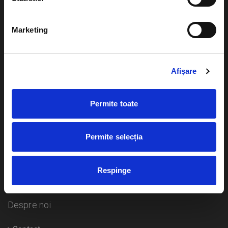
Evenimente
Ajutor
Marketing
Teatru
Cum comand bilete?
Concerte si
festivaluri
Afişare
Plata online sau cash
Sport
eBilet printat acasa
Pentru copii
Permite toate
Cultura
Livrare prin curier
Diverse
Permite selecția
Calendar
Returnare bilete
Respinge
Duplicare bilete
Despre noi