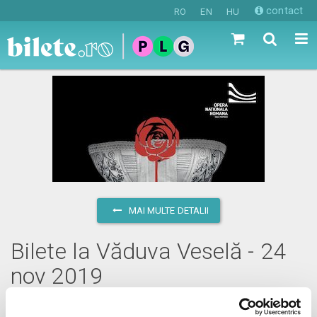
contact
RO
EN
HU
MAI MULTE DETALII
Bilete la Văduva Veselă - 24
nov 2019
duminică, 24 noiembrie 2019 ora 18:30