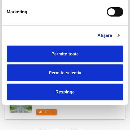
12
Rapunzel @ Restaurant Amicii – Popesti
Marketing
Leordeni
sept
Popesti-Leordeni
BILETE
Afişare
20
Isprăvile Motanului Încălțat @ Muse Country
Permite toate
Club Mogoșoaia
sept
Mogosoaia
BILETE
Permite selecția
Dumbo cel isteț @ Hanu’ lui Manuc
17
Respinge
oct
Bucuresti
BILETE