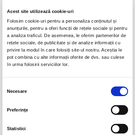
Evenimente similare
Acest site utilizează cookie-uri
Destiny Gift Pass
01
Folosim cookie-uri pentru a personaliza conținutul și
ian
Bucuresti
anunțurile, pentru a oferi funcții de rețele sociale și pentru
a analiza traficul. De asemenea, le oferim partenerilor de
BILETE
rețele sociale, de publicitate și de analize informații cu
privire la modul în care folosiți site-ul nostru. Aceștia le
pot combina cu alte informații oferite de dvs. sau culese
Destiny Park
01
în urma folosirii serviciilor lor.
ian
Bucuresti
BILETE
Selecția
Necesare
consimțământului
Vizitare Salina Turda
01
Preferinţe
ian
Turda
BILETE
Statistici