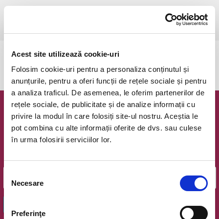
sâmbătă, 1 noiembrie 2025 ora 16:00
Galati, Sala Sporturilor
vezi pe harta
Acest site utilizează cookie-uri
Evenimentul a expirat.
Folosim cookie-uri pentru a personaliza conținutul și
anunțurile, pentru a oferi funcții de rețele sociale și pentru
a analiza traficul. De asemenea, le oferim partenerilor de
rețele sociale, de publicitate și de analize informații cu
Newsletter @ Bilete.ro
privire la modul în care folosiți site-ul nostru. Aceștia le
pot combina cu alte informații oferite de dvs. sau culese
Oferte exclusive si o editie saptamanala cu cele mai noi
în urma folosirii serviciilor lor.
evenimente.
Email
Selecția
Necesare
consimțământului
OK
Preferinţe