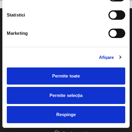
Statistici
Marketing
Evenimente
Ajutor
Teatru
Afişare
Cum comand bilete?
Concerte si
festivaluri
Plata online sau cash
Permite toate
Sport
eBilet printat acasa
Pentru copii
Permite selecția
Cultura
Livrare prin curier
Diverse
Respinge
Calendar
Returnare bilete