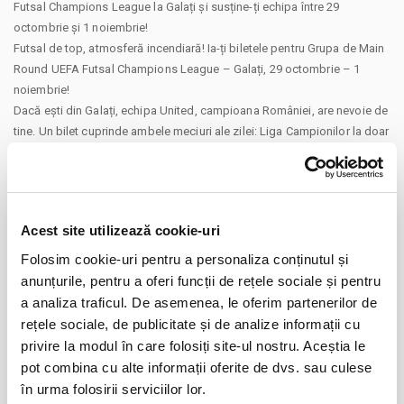
Futsal Champions League la Galați și susține-ți echipa între 29
octombrie și 1 noiembrie!
Futsal de top, atmosferă incendiară! Ia-ți biletele pentru Grupa de Main
Round UEFA Futsal Champions League – Galați, 29 octombrie – 1
noiembrie!
Dacă ești din Galați, echipa United, campioana României, are nevoie de
tine. Un bilet cuprinde ambele meciuri ale zilei: Liga Campionilor la doar
50 de lei pentru 2 super-meciuri.
Programul meciurilor:
Sâmbătă, 1 noiembrie 2025
Acest site utilizează cookie-uri
Ora 16.00 Tigers Roermond (Țările de Jos) vs Araz Naxçıvan
Folosim cookie-uri pentru a personaliza conținutul și
(Azerbaidjan)
anunțurile, pentru a oferi funcții de rețele sociale și pentru
CONTINUARE
Ora 19.00 UNITED GALAȚI (România) vs FC
a analiza traficul. De asemenea, le oferim partenerilor de
Differdange 03 (Luxemburg)
rețele sociale, de publicitate și de analize informații cu
Distribuie aceasta pagina
privire la modul în care folosiți site-ul nostru. Aceștia le
Vă aducem la cunoștință că, pe lângă prețurile biletelor afisate, pot
pot combina cu alte informații oferite de dvs. sau culese
exista și costuri adiționale ce trebuie suportate de dumneavoastră,
în urma folosirii serviciilor lor.