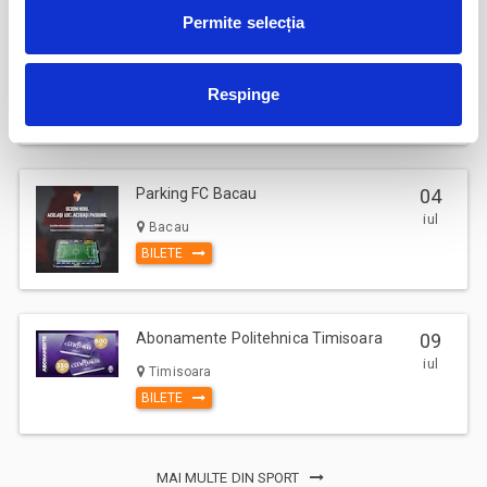
Permite selecția
Abonamente FC Bacau
03
iul
Bacau
Respinge
BILETE
Parking FC Вacau
04
iul
Bacau
BILETE
Abonamente Politehnica Timisoara
09
iul
Timisoara
BILETE
MAI MULTE DIN SPORT