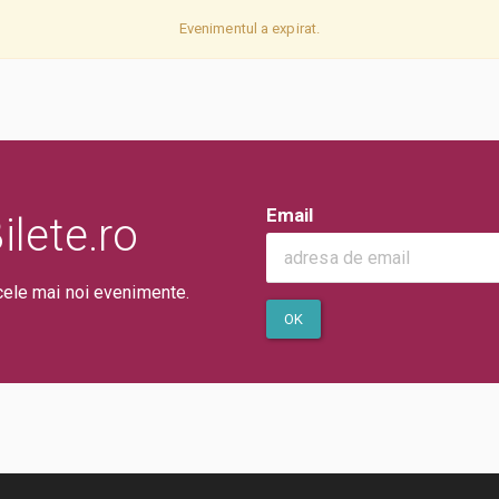
Evenimentul a expirat.
Email
lete.ro
cele mai noi evenimente.
OK