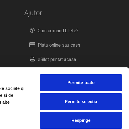
Ajutor
Cum comand bilete?
Plata online sau cash
eBilet printat acasa
Livrare prin curier
Permite toate
Returnare bilete
le sociale și
e și de
Permite selecția
u alte
Duplicare bilete
Respinge