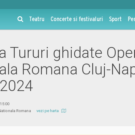
Teatru
Concerte si festivaluri
Sport
Pe
la Tururi ghidate Ope
ala Romana Cluj-Nap
 2024
 15:00
a Nationala Romana
vezi pe harta