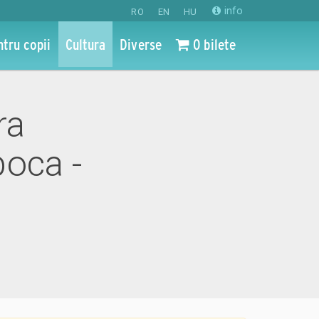
info
RO
EN
HU
ntru copii
Cultura
Diverse
0 bilete
ra
oca -