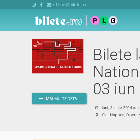
office@bilete.ro
Bilete 
Nation
03 iun
MAI MULTE DETALII
luni, 3 iunie 2024 ora
Cluj-Napoca, Oper