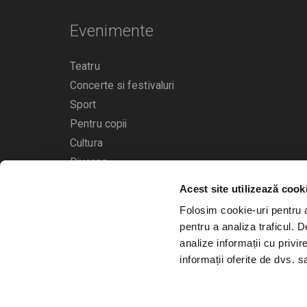
Evenimente
Teatru
Concerte si festivaluri
Sport
Pentru copii
Cultura
Diverse
Acest site utilizează cook
Calendarul evenimentelor
Folosim cookie-uri pentru a 
pentru a analiza traficul. 
analize informații cu privir
informații oferite de dvs. sa