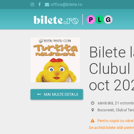
office@bilete.ro
Bilete
Clubul
oct 20
MAI MULTE DETALII
sâmbătă, 21 octombr
Bucuresti, Clubul T
 Pentru copiii cu vârst
Se achită bilete atât pentru