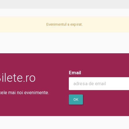
Evenimentul a expirat.
Email
lete.ro
cele mai noi evenimente.
OK