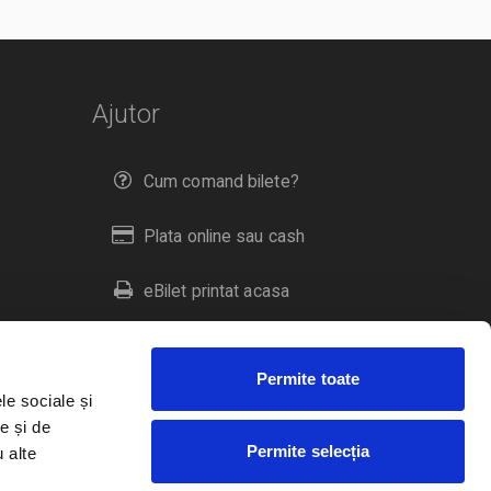
Ajutor
Cum comand bilete?
Plata online sau cash
eBilet printat acasa
Livrare prin curier
Permite toate
Returnare bilete
le sociale și
e și de
Permite selecția
u alte
Duplicare bilete