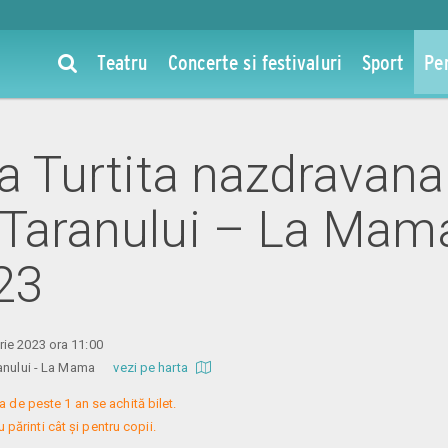
Teatru
Concerte si festivaluri
Sport
Pe
 la Turtita nazdravan
 Taranului – La Mama
23
ie 2023 ora 11:00
aranului - La Mama
vezi pe harta
a de peste 1 an se achită bilet.

 părinti cât și pentru copii.