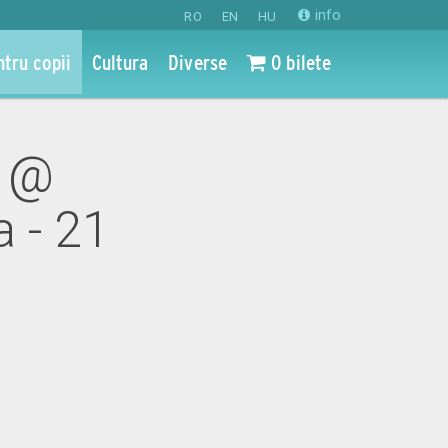
info
RO
EN
HU
ntru copii
Cultura
Diverse
0 bilete
a @
 - 21