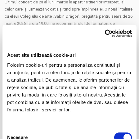
Ultimul concert de joi al lunii martie le aparține tinerilor interpreți, al
celor care își urmează vocația și tind spre împlinirea ei. O nouă întâlnire
cu elevii Colegiului de arte „Sabin Drăgoi”, pregătită pentru seara de 26
martie 2026, la ora 19.00, ne reconfirmă rolul de formatori, de
îndrumători ai celor care pătrund de la o vârstă fragedă în lumea
CONTINUARE
muzicii clasice și a marilor ei creatori.
Partituri instrumentale sau lirice de Wolfgang Amadeus Mozart, Carl
Distribuie aceasta pagina
Stamitz, François Borne, Felix Mendelssohn Bartholdy, Ferdinand David,
Acest site utilizează cookie-uri
Robert Schumann, Giuseppe Verdi, Grigoraș Dinicu vor fi prezente
Folosim cookie-uri pentru a personaliza conținutul și
alături de autografe Ney Rosauro, Andrew Lloyd Webber sau Leonard
anunțurile, pentru a oferi funcții de rețele sociale și pentru
Cohen, în programul tinerilor selectați pentru ediția din acest an: Anisa
a analiza traficul. De asemenea, le oferim partenerilor de
Ardelean, Rareș Axente, Alexandru Bozgan, Filip Ciobotărașu, Beniamin
rețele sociale, de publicitate și de analize informații cu
Ciobotărașu, Darius Dan, Alexandra Madarasz, Bryana Mila, Maya
Evenimente similare
privire la modul în care folosiți site-ul nostru. Aceștia le
Marta, Alexei Ormanji, Roland Răduț, Lucas Sabadâș, Tamas Szabo,
pot combina cu alte informații oferite de dvs. sau culese
Alexandra Scorțea, Hannah Vâtcă.
12
VIYAF VIRTUOSI - MARILE CONCERTE
Vom fi ca de fiecare dată susținători ai reușitelor lor, precum și
în urma folosirii serviciilor lor.
PENTRU PIAN II
aug
îndrumători ai celor care vizează cariera de orchestră, elevi ai
Arad
catedrelor de instrumente cu coarde și de suflat fiind selectați și
BILETE
încurajați să participe alături de membrii Filarmonicii, la programul de
Selecția
Necesare
acompaniamente al acestei seri.
consimțământului