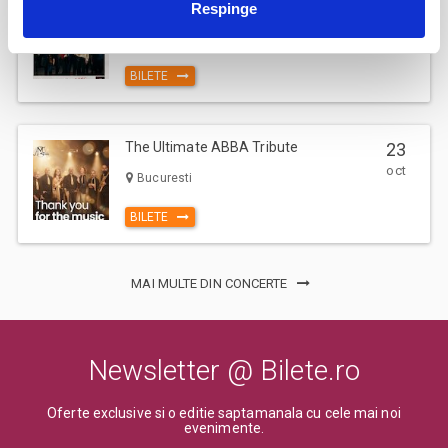
Jazzapella - Concert jazz a capella
13
Respinge
Va rugam sa respectati orele de acces in sala de spectacol sau in locul
oct
de desfasurare a evenimentului inscriptionate pe bilet, pentru a evita
Bucuresti
aglomerarea pe caile de acces sau deranjarea celorlalti spectatori
BILETE
dupa inceperea spectacolului/evenimentului.
The Ultimate ABBA Tribute
23
oct
Bucuresti
BILETE
MAI MULTE DIN CONCERTE
Newsletter @ Bilete.ro
Oferte exclusive si o editie saptamanala cu cele mai noi
evenimente.