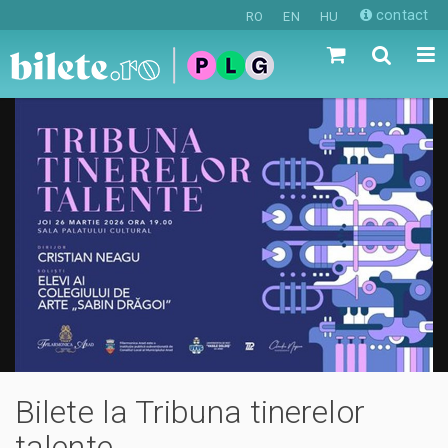
contact
RO
EN
HU
Bilete la Tribuna tinerelor
talente