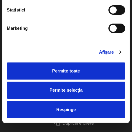
Statistici
Marketing
Evenimente
Ajutor
Teatru
Cum comand bilete?
Afişare
Concerte si
festivaluri
Plata online sau cash
Permite toate
Sport
eBilet printat acasa
Pentru copii
Cultura
Permite selecția
Livrare prin curier
Diverse
Calendar
Returnare bilete
Respinge
Duplicare bilete