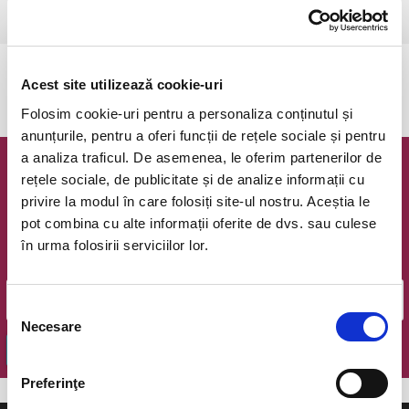
Ramnicu Valcea, Cinema Geo Saizescu
vezi pe harta
Evenimentul a expirat.
Acest site utilizează cookie-uri
Folosim cookie-uri pentru a personaliza conținutul și
anunțurile, pentru a oferi funcții de rețele sociale și pentru
a analiza traficul. De asemenea, le oferim partenerilor de
Newsletter @ Bilete.ro
rețele sociale, de publicitate și de analize informații cu
privire la modul în care folosiți site-ul nostru. Aceștia le
Oferte exclusive si o editie saptamanala cu cele mai noi
pot combina cu alte informații oferite de dvs. sau culese
evenimente.
în urma folosirii serviciilor lor.
Email
Selecția
Necesare
consimțământului
OK
Preferinţe