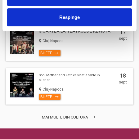
BILETE
Respinge
MOARTEA LA TEATRUL DE REVISTĂ
17
sept
Cluj-Napoca
BILETE
18
Son, Mother and Father sit at a table in
silence
sept
Cluj-Napoca
BILETE
MAI MULTE DIN CULTURA