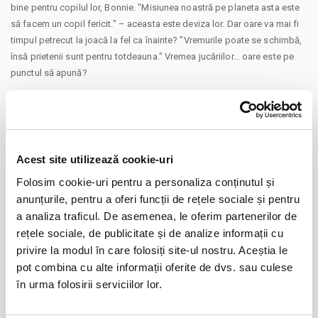
bine pentru copilul lor, Bonnie. "Misiunea noastră pe planeta asta este
să facem un copil fericit." – aceasta este deviza lor. Dar oare va mai fi
timpul petrecut la joacă la fel ca înainte? "Vremurile poate se schimbă,
însă prietenii sunt pentru totdeauna." Vremea jucăriilor… oare este pe
punctul să apună?
Acest site utilizează cookie-uri
Folosim cookie-uri pentru a personaliza conținutul și
Distribuie aceasta pagina
anunțurile, pentru a oferi funcții de rețele sociale și pentru
a analiza traficul. De asemenea, le oferim partenerilor de
rețele sociale, de publicitate și de analize informații cu
privire la modul în care folosiți site-ul nostru. Aceștia le
pot combina cu alte informații oferite de dvs. sau culese
Evenimente similare
în urma folosirii serviciilor lor.
12
VIYAF VIRTUOSI - MARILE CONCERTE