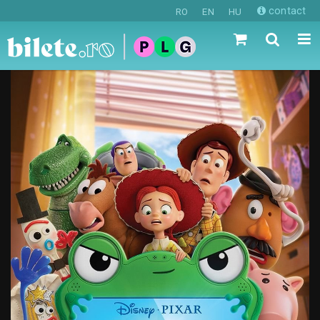
contact
RO
EN
HU