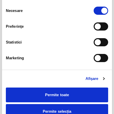
PENTRU PIAN II
aug
Selecția
Arad
Necesare
consimțământului
BILETE
Preferinţe
Șoricelul neascultător
23
aug
Bucuresti
Statistici
BILETE
Marketing
AȘTEPTÂNDU-L PE ULISE
17
sept
Cluj-Napoca
Afişare
BILETE
Permite toate
17
Deschiderea Stagiunii - Filarmonica Pitesti
sept
Permite selecția
Pitesti