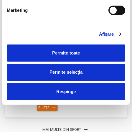
Marketing
Abonamente FC Bacau
03
iul
Bacau
BILETE
Afişare
Parking FC Вacau
04
Permite toate
iul
Bacau
BILETE
Permite selecția
Respinge
Abonamente Politehnica Timisoara
09
iul
Timisoara
BILETE
MAI MULTE DIN SPORT