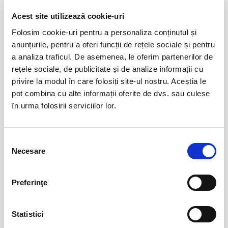
Acest site utilizează cookie-uri
Evenimente similare
Folosim cookie-uri pentru a personaliza conținutul și
anunțurile, pentru a oferi funcții de rețele sociale și pentru
Abonamente FC Bihor Oradea
01
a analiza traficul. De asemenea, le oferim partenerilor de
iun
Oradea
rețele sociale, de publicitate și de analize informații cu
BILETE
privire la modul în care folosiți site-ul nostru. Aceștia le
pot combina cu alte informații oferite de dvs. sau culese
în urma folosirii serviciilor lor.
Abonamente Farul Constanta
05
iun
Ovidiu
Selecția
BILETE
Necesare
consimțământului
Preferinţe
Abonamente FC Botosani
08
iun
Botosani
BILETE
Statistici