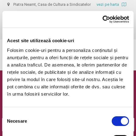
Piatra Neamt, Casa de Cultura a Sindicatelor
vezi pe harta
 Informații: 0752149735

Biletele cu reducere se pot achiziționa doar la Agenția teatrală, pe baza 
documentelor justificative: carnet de elev/student, cupon de pensie.
Acest site utilizează cookie-uri
Folosim cookie-uri pentru a personaliza conținutul și
Evenimentul a expirat.
anunțurile, pentru a oferi funcții de rețele sociale și pentru
a analiza traficul. De asemenea, le oferim partenerilor de
rețele sociale, de publicitate și de analize informații cu
privire la modul în care folosiți site-ul nostru. Aceștia le
Newsletter @ Bilete.ro
pot combina cu alte informații oferite de dvs. sau culese
în urma folosirii serviciilor lor.
Oferte exclusive si o editie saptamanala cu cele mai noi
evenimente.
Email
Selecția
Necesare
consimțământului