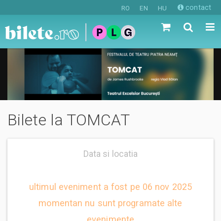
contact
RO
EN
HU
Bilete la TOMCAT
Data si locatia
ultimul eveniment a fost pe 06 nov 2025
momentan nu sunt programate alte
evenimente