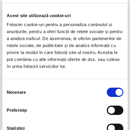
economică. Sondajele arată că o parte semnificativă dintre ei
Evenimente similare
consideră că democrația este un sistem ineficient.
Acest site utilizează cookie-uri
Tomcat vorbește despre cum ar arăta unul dintre universurile spre care
Folosim cookie-uri pentru a personaliza conținutul și
Hansel si Gretel - Compania la
08
pare că ne îndreptăm cu atâta siguranță. Pentru mine, nu este o poveste
Mustata
anunțurile, pentru a oferi funcții de rețele sociale și pentru
aug
despre știință sau genetică, ci despre cum se infiltrează o dictatură în
a analiza traficul. De asemenea, le oferim partenerilor de
cele mai intime relații, în colțurile ascunse ale minții noastre, și despre
Bucuresti
rețele sociale, de publicitate și de analize informații cu
cum ajunge să ne influențeze ce gândim și ce simțim. Spectacolul
BILETE
privire la modul în care folosiți site-ul nostru. Aceștia le
nostru este un mare urlet pentru păstrarea libertății pe care încă o avem.
pot combina cu alte informații oferite de dvs. sau culese
Vlad Bălan
în urma folosirii serviciilor lor.
O femeie impartita la doi
08
aug
Bucuresti
Selecția
BILETE
Necesare
consimțământului
Remember me
08
Preferinţe
aug
Bucuresti
Statistici
BILETE