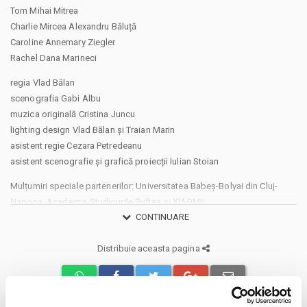
Tom Mihai Mitrea
Charlie Mircea Alexandru Băluță
Caroline Annemary Ziegler
Rachel Dana Marineci
regia Vlad Bălan
scenografia Gabi Albu
muzica originală Cristina Juncu
lighting design Vlad Bălan și Traian Marin
asistent regie Cezara Petredeanu
asistent scenografie și grafică proiecții Iulian Stoian
Mulțumiri speciale partenerilor: Universitatea Babeș-Bolyai din Cluj-
Napoca, Academia Studiourile Buftea și XIAOMI!
CONTINUARE
Trăim în niște vremuri în care pare că tot mai mulți dintre noi tindem
Distribuie aceasta pagina
către sisteme sociale autoritare, către idei anti-democratice. În ultimele
luni, mi-am petrecut multe nopți gândindu-mă la lumea în care va trăi
fetița mea. Mă îngrozește că studiile arată că tot mai mulți tineri sub 25
de ani ar renunța de bună voie la o parte din libertăți pentru stabilitate