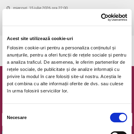
miercuri, 15 iulie 2026 ora 22:00
Bucuresti, Calea Victoriei
vezi pe harta
 Rezervarea este valabila doar pentru meciul ales!
Acest site utilizează cookie-uri
Evenimentul a expirat.
Folosim cookie-uri pentru a personaliza conținutul și
anunțurile, pentru a oferi funcții de rețele sociale și pentru
a analiza traficul. De asemenea, le oferim partenerilor de
rețele sociale, de publicitate și de analize informații cu
privire la modul în care folosiți site-ul nostru. Aceștia le
Newsletter @ Bilete.ro
pot combina cu alte informații oferite de dvs. sau culese
în urma folosirii serviciilor lor.
Oferte exclusive si o editie saptamanala cu cele mai noi
evenimente.
Email
Selecția
Necesare
consimțământului