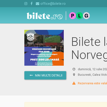
office@bilete.ro
Bilete 
Norvegi
duminică, 12 iulie 20
Bucuresti, Calea Vi
MAI MULTE DETALII
 Rezervarea este vala