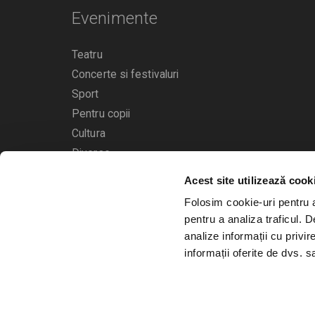
Evenimente
Teatru
Concerte si festivaluri
Sport
Pentru copii
Cultura
Diverse
Acest site utilizează cook
Calendarul evenimentelor
Folosim cookie-uri pentru a 
pentru a analiza traficul. 
analize informații cu privir
informații oferite de dvs. sa