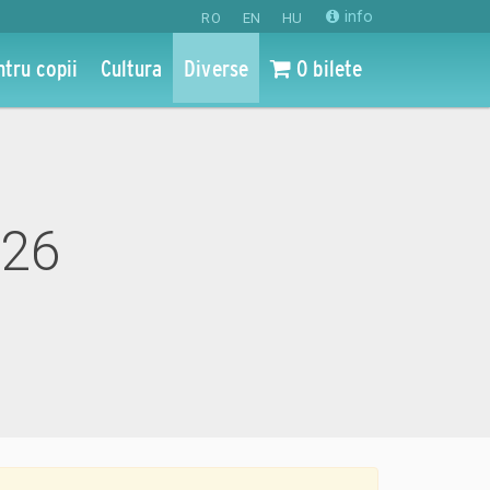
info
RO
EN
HU
ntru copii
Cultura
Diverse
0 bilete
026