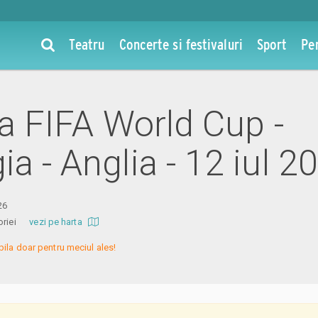
Teatru
Concerte si festivaluri
Sport
Pe
la FIFA World Cup -
a - Anglia - 12 iul 2
26
ctoriei
vezi pe harta
bila doar pentru meciul ales!