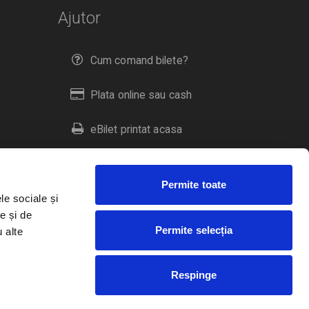
Ajutor
Cum comand bilete?
Plata online sau cash
eBilet printat acasa
Livrare prin curier
Permite toate
Returnare bilete
le sociale și
e și de
Permite selecția
u alte
Duplicare bilete
Respinge