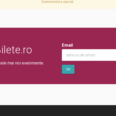
Evenimentul a expirat.
Email
lete.ro
cele mai noi evenimente.
OK