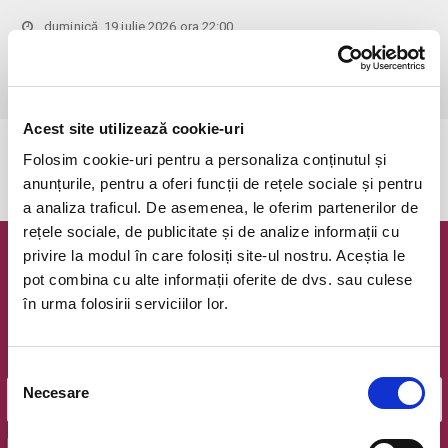
duminică, 19 iulie 2026 ora 22:00
Bucuresti, Calea Victoriei
vezi pe harta
 Rezervarea este valabila doar pentru meciul ales!
Acest site utilizează cookie-uri
Evenimentul a expirat.
Folosim cookie-uri pentru a personaliza conținutul și
anunțurile, pentru a oferi funcții de rețele sociale și pentru
a analiza traficul. De asemenea, le oferim partenerilor de
rețele sociale, de publicitate și de analize informații cu
privire la modul în care folosiți site-ul nostru. Aceștia le
Newsletter @ Bilete.ro
pot combina cu alte informații oferite de dvs. sau culese
în urma folosirii serviciilor lor.
Oferte exclusive si o editie saptamanala cu cele mai noi
evenimente.
Email
Selecția
Necesare
consimțământului