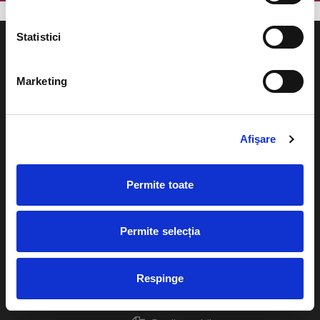
Statistici
Marketing
Evenimente
Ajutor
Teatru
Afişare
Cum comand bilete?
Concerte si
festivaluri
Plata online sau cash
Permite toate
Sport
eBilet printat acasa
Pentru copii
Permite selecția
Cultura
Livrare prin curier
Diverse
Respinge
Calendar
Returnare bilete