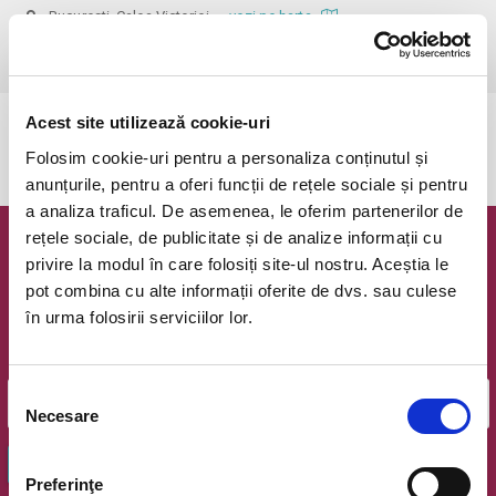
Bucuresti, Calea Victoriei
vezi pe harta
 Rezervarea este valabila doar pentru meciul ales!
Acest site utilizează cookie-uri
Evenimentul a expirat.
Folosim cookie-uri pentru a personaliza conținutul și
anunțurile, pentru a oferi funcții de rețele sociale și pentru
a analiza traficul. De asemenea, le oferim partenerilor de
rețele sociale, de publicitate și de analize informații cu
Newsletter @ Bilete.ro
privire la modul în care folosiți site-ul nostru. Aceștia le
pot combina cu alte informații oferite de dvs. sau culese
Oferte exclusive si o editie saptamanala cu cele mai noi
în urma folosirii serviciilor lor.
evenimente.
Email
Selecția
Necesare
consimțământului
OK
Preferinţe