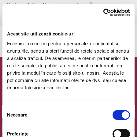
Bucuresti, Calea Victoriei
vezi pe harta
 Rezervarea este valabila doar pentru meciul ales!
Acest site utilizează cookie-uri
Evenimentul a expirat.
Folosim cookie-uri pentru a personaliza conținutul și
anunțurile, pentru a oferi funcții de rețele sociale și pentru
a analiza traficul. De asemenea, le oferim partenerilor de
rețele sociale, de publicitate și de analize informații cu
Newsletter @ Bilete.ro
privire la modul în care folosiți site-ul nostru. Aceștia le
pot combina cu alte informații oferite de dvs. sau culese
Oferte exclusive si o editie saptamanala cu cele mai noi
în urma folosirii serviciilor lor.
evenimente.
Email
Selecția
Necesare
consimțământului
OK
Preferinţe