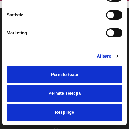
Statistici
Marketing
Evenimente
Ajutor
Teatru
Afişare
Cum comand bilete?
Concerte si
festivaluri
Plata online sau cash
Permite toate
Sport
eBilet printat acasa
Pentru copii
Permite selecția
Cultura
Livrare prin curier
Diverse
Respinge
Calendar
Returnare bilete