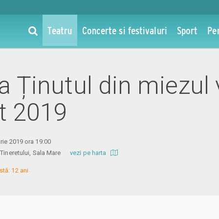
Teatru
Concerte si festivaluri
Sport
Pe
la Ținutul din miezul v
t 2019
rie 2019 ora 19:00
l Tineretului, Sala Mare
vezi pe harta
tă: 12 ani