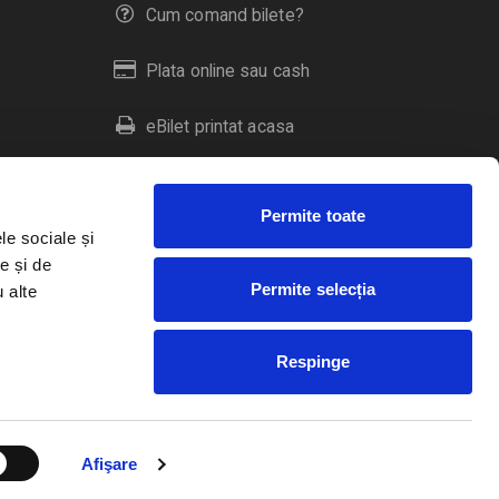
Cum comand bilete?
Plata online sau cash
eBilet printat acasa
Livrare prin curier
Permite toate
Returnare bilete
le sociale și
e și de
Permite selecția
u alte
Duplicare bilete
Respinge
RO
EN
HU
Afişare