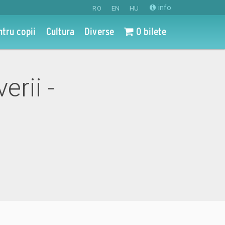
info
RO
EN
HU
ntru copii
Cultura
Diverse
0 bilete
erii -