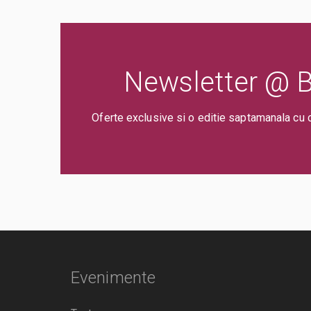
Newsletter @ Bi
Oferte exclusive si o editie saptamanala cu 
Evenimente