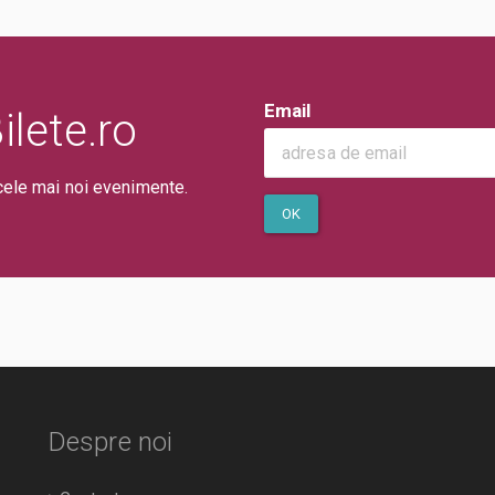
Email
lete.ro
cele mai noi evenimente.
OK
Despre noi