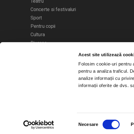
Teatru
Concerte si festivaluri
Sport
Pentru copii
Cultura
Diverse
Acest site utilizează cook
Calendarul evenimentelor
Folosim cookie-uri pentru a 
pentru a analiza traficul. 
analize informații cu privir
informații oferite de dvs. sa
© 2006 - 2026
Bilete.ro
Selecția
A.N.P.C.
O.D.R.
Necesare
P
consimțământului