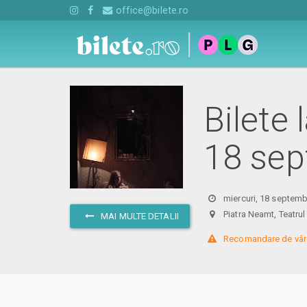
office@bilete.ro
Bilete 
18 sep
miercuri, 18 septemb
Piatra Neamt, Teatru
MAI MULTE DETALII
 Recomandare de vârs