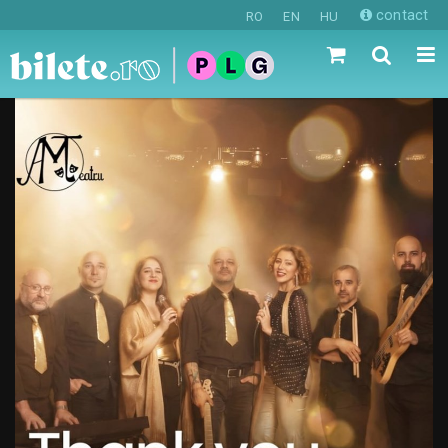
contact
RO
EN
HU