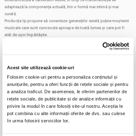
adaptează la componența actuală, într-o formă mai intimă și mai
curată.
Producția își propune să conecteze generațiile: există puține moșteniri
muzicale care sunt cunoscute aproape de toată lumea și care pot fi
atât de ușor împărtășite.
Trupa invită publicul la un concert nostalgic, dar energic, în care
melodiile cunoscute prind din nou viață. Muzicienii din spatele
proiectului au fost uniți de dragostea și respectul lor pentru cântecele
ABBA, iar asta se simte și pe scenă. Interpretarea păstrează simultan
Acest site utilizează cookie-uri
spiritul cântecelor originale și oferă
Folosim cookie-uri pentru a personaliza conținutul și
spațiu spontaneității muzicii live.
CONTINUARE
anunțurile, pentru a oferi funcții de rețele sociale și pentru
Membrii trupei:
Distribuie aceasta pagina
a analiza traficul. De asemenea, le oferim partenerilor de
Opra Monica – voce
rețele sociale, de publicitate și de analize informații cu
Helga Kreiter – voce
privire la modul în care folosiți site-ul nostru. Aceștia le
Kálmán Makkai – chitară, voce
pot combina cu alte informații oferite de dvs. sau culese
Zakariás Pál – clape (sintetizator)
în urma folosirii serviciilor lor.
János Kertész – clape (pian)
Tamás Barabás – chitară bas
Evenimente similare