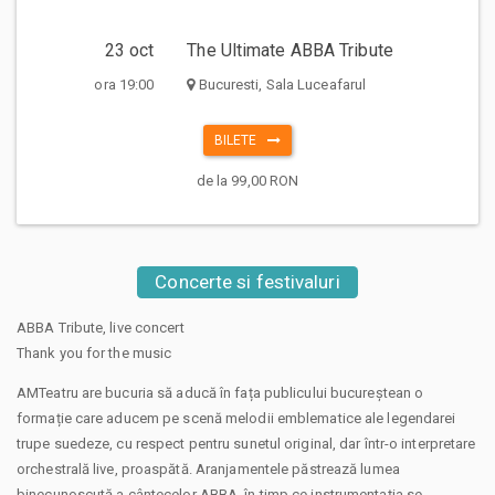
23 oct
The Ultimate ABBA Tribute
ora 19:00
Bucuresti, Sala Luceafarul
BILETE
de la 99,00 RON
Concerte si festivaluri
ABBA Tribute, live concert
Thank you for the music
AMTeatru are bucuria să aducă în fața publicului bucureștean o
formație care aducem pe scenă melodii emblematice ale legendarei
trupe suedeze, cu respect pentru sunetul original, dar într-o interpretare
orchestrală live, proaspătă. Aranjamentele păstrează lumea
binecunoscută a cântecelor ABBA, în timp ce instrumentația se